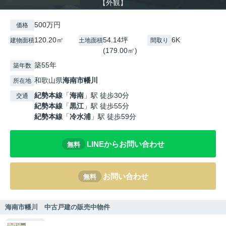
【外観】
500万円
価格
120.20㎡
54.14坪
6K
建物面積
土地面積
間取り
(179.00㎡)
築55年
築年数
和歌山県
海南市
幡川
所在地
紀勢本線
「
海南
」駅 徒歩30分
交通
紀勢本線
「
黒江
」駅 徒歩55分
紀勢本線
「
冷水浦
」駅 徒歩59分
LINEからお問い合わせ
無料
お問い合わせ
無料
海南市幡川 中古戸建の販売中物件