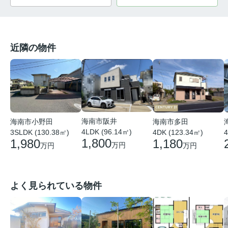
近隣の物件
海南市阪井
海南市小野田
海南市多田
4LDK (96.14㎡)
3SLDK (130.38㎡)
4DK (123.34㎡)
4
1,800
1,980
1,180
万円
万円
万円
よく見られている物件