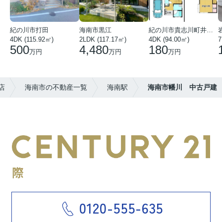
紀の川市打田
海南市黒江
紀の川市貴志川町井ノ口
4DK (115.92㎡)
2LDK (117.17㎡)
4DK (94.00㎡)
7
500
4,480
180
万円
万円
万円
店
海南市の不動産一覧
海南駅
海南市幡川 中古戸建
0120-555-635