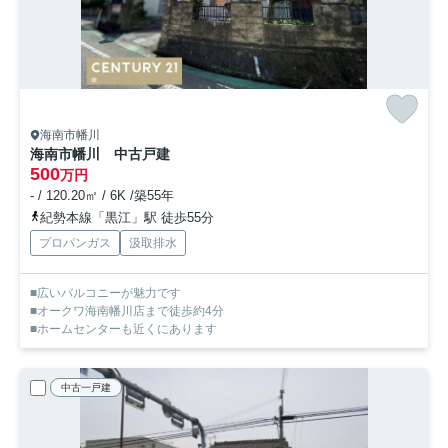
海南市幡川
海南市幡川 中古戸建
500
万円
- / 120.20㎡ / 6K /築55年
紀勢本線「黒江」駅 徒歩55分
プロパンガス
汲取排水
■広いバルコニーが魅力です
■オークワ海南幡川店まで徒歩約4分
■ホームセンターも近くにあります
中古一戸建