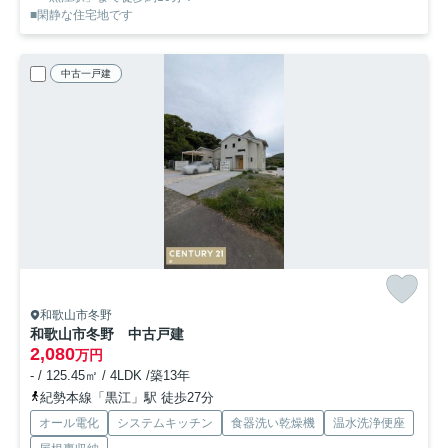
■閑静な住宅地です
中古一戸建
和歌山市冬野
和歌山市冬野 中古戸建
2,080
万円
- / 125.45㎡ / 4LDK /築13年
紀勢本線「黒江」駅 徒歩27分
オール電化
システムキッチン
食器洗い乾燥機
温水洗浄便座