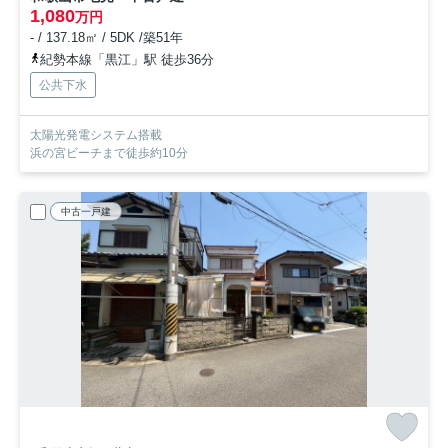
1,080
万円
- / 137.18㎡ / 5DK /築51年
紀勢本線「黒江」駅 徒歩36分
公共下水
太陽光発電システム搭載
浜の宮ビーチまで徒歩約10分
中古一戸建