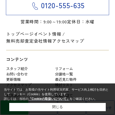
0120-555-635
営業時間：9:00～19:00
定休日：水曜
トップページ
イベント情報
無料売却査定
会社情報
アクセスマップ
コンテンツ
スタッフ紹介
リフォーム
お問い合わせ
分譲地一覧
更新情報
最近見た物件
アクセスマップ
検討リスト
プライバシーポリシー
会社概要
当サイトでは、お客様の当サイト利用状況把握、サービス向上検討を目的と
して、クッキー（Cookie）を使用しています。
利用規約
新築戸建て
詳しくは、当社の
「Cookieの取扱いについて」
をご確認ください。
LINE
売却査定
電話
お問い合わせ
閉じる
お問い合わせ