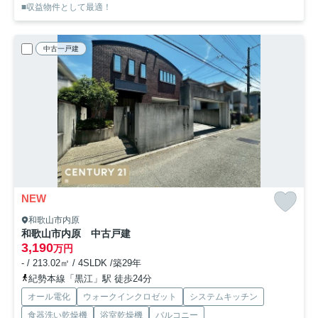
■収益物件として最適！
中古一戸建
NEW
和歌山市内原
和歌山市内原 中古戸建
3,190
万円
- / 213.02㎡ / 4SLDK /築29年
紀勢本線「黒江」駅 徒歩24分
オール電化
ウォークインクロゼット
システムキッチン
食器洗い乾燥機
浴室乾燥機
バルコニー