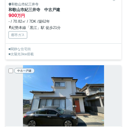
和歌山市紀三井寺
和歌山市紀三井寺 中古戸建
900
万円
- / 70.82㎡ / 7DK /築62年
紀勢本線「黒江」駅 徒歩21分
都市ガス
■閑静な住宅街
■太陽光3kw搭載
中古一戸建