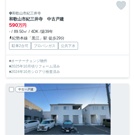
和歌山市紀三井寺
和歌山市紀三井寺 中古戸建
590
万円
- / 89.50㎡ / 4DK /築39年
紀勢本線「黒江」駅 徒歩29分
駐車2台可
プロパンガス
公共下水
■オーナーチェンジ物件
■2025年10月頃リフォーム済み
■2024年10月シロアリ検査済み
中古一戸建