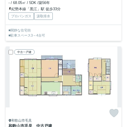
- / 68.05㎡ / 5DK /築56年
紀勢本線「黒江」駅 徒歩33分
プロパンガス
汲取排水
■閑静な住宅街
■駐車スペース3～4台可
中古一戸建
和歌山市毛見
和歌山市毛見 中古戸建