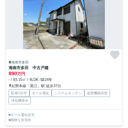
海南市多田
海南市多田 中古戸建
890
万円
- / 93.15㎡ / 4LDK /築24年
紀勢本線「黒江」駅 徒歩37分
駐車2台可
オール電化
システムキッチン
追焚機能浴室
浄化槽排水
■オール電化住宅
■閑静な住宅街