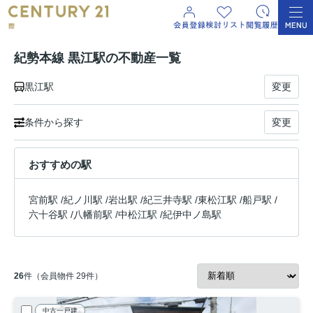
紀勢本線 黒江駅の不動産一覧
黒江駅
変更
条件から探す
変更
おすすめの駅
宮前駅
/
紀ノ川駅
/
岩出駅
/
紀三井寺駅
/
東松江駅
/
船戸駅
/
六十谷駅
/
八幡前駅
/
中松江駅
/
紀伊中ノ島駅
26
件（会員物件 29件）
中古一戸建