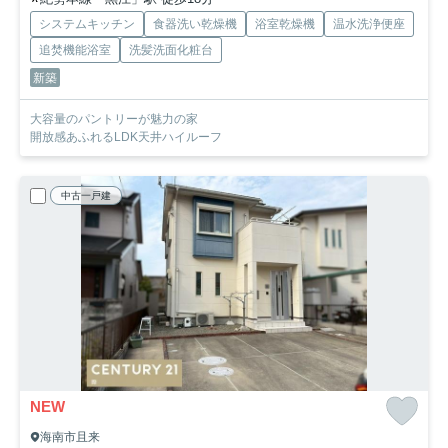
システムキッチン
食器洗い乾燥機
浴室乾燥機
温水洗浄便座
追焚機能浴室
洗髪洗面化粧台
新築
大容量のパントリーが魅力の家
開放感あふれるLDK天井ハイルーフ
中古一戸建
NEW
海南市且来