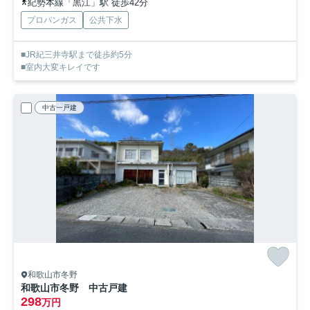
紀勢本線「黒江」駅 徒歩42分
プロパンガス
公共下水
■JR紀三井寺駅まで徒歩約5分
■室内大変キレイです
中古一戸建
和歌山市冬野
和歌山市冬野 中古戸建
298
万円