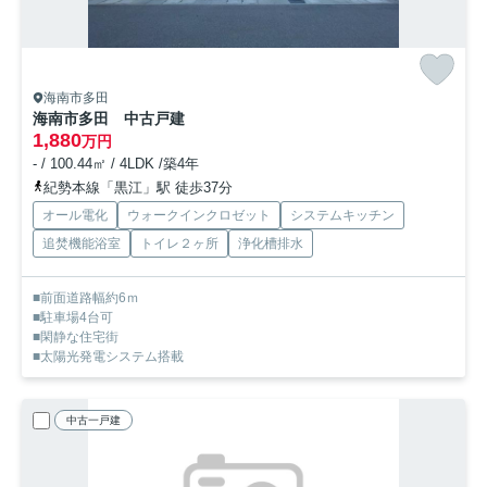
海南市多田
海南市多田 中古戸建
1,880
万円
- / 100.44㎡ / 4LDK /築4年
紀勢本線「黒江」駅 徒歩37分
オール電化
ウォークインクロゼット
システムキッチン
追焚機能浴室
トイレ２ヶ所
浄化槽排水
■前面道路幅約6ｍ
■駐車場4台可
■閑静な住宅街
■太陽光発電システム搭載
中古一戸建