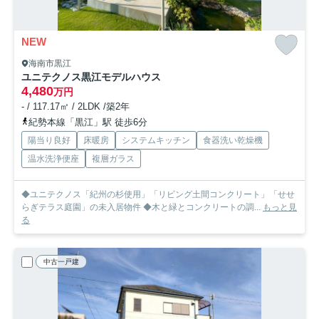
NEW
海南市黒江
ユニテクノス黒江モデルハウス
4,480
万円
- / 117.17㎡ / 2LDK /築2年
紀勢本線「黒江」駅 徒歩6分
陽当り良好
床暖房
システムキッチン
食器洗い乾燥機
温水洗浄便座
複層ガラス
◆ユニテクノス「紀州の杉使用」「リビング土間コンクリート」「せせ
らぎテラス庭園」の未入居物件 ◆木と緑とコンクリートの調...
もっと見
る
中古一戸建