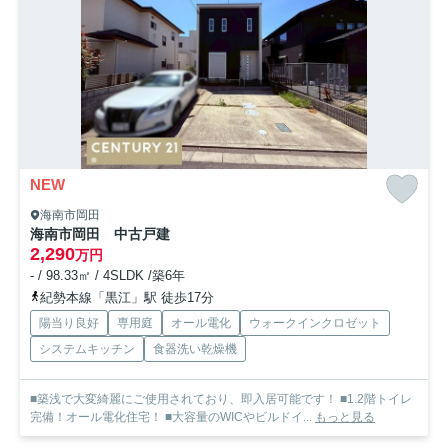
NEW
海南市岡田
海南市岡田 中古戸建
2,290
万円
- / 98.33㎡ / 4SLDK /築6年
紀勢本線「黒江」駅 徒歩17分
陽当り良好
専用庭
オール電化
ウォークインクロゼット
システムキッチン
食器洗い乾燥機
■築浅で大変綺麗にご使用されており、即入居可能です！ ■1.2階トイレ
完備！オール電化住宅！ ■大容量のWICやビルドイ...
もっと見る