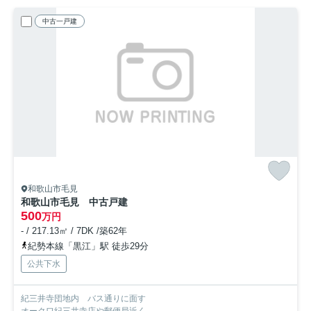
中古一戸建
和歌山市毛見
和歌山市毛見 中古戸建
500
万円
- / 217.13㎡ / 7DK /築62年
紀勢本線「黒江」駅 徒歩29分
公共下水
紀三井寺団地内 バス通りに面す
オークワ紀三井寺店や郵便局近く