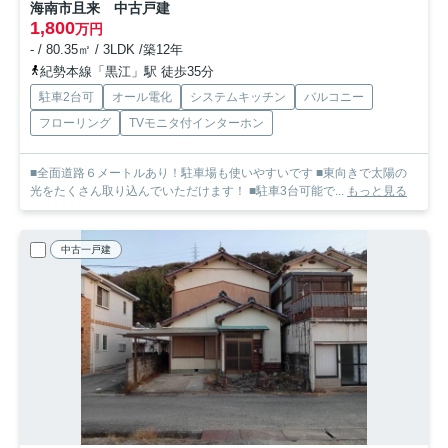
海南市且来 中古戸建
1,800
万円
- / 80.35㎡ / 3LDK /築12年
紀勢本線「黒江」駅 徒歩35分
駐車2台可
オール電化
システムキッチン
バルコニー
フローリング
TVモニタ付インターホン
■全面道路６メートルあり！駐車場も使いやすいです ■東向きで太陽の
光をたくさん取り込んでいただけます！ ■駐車3台可能で...
もっと見る
中古一戸建