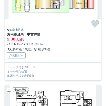
海南市且来
海南市且来 中古戸建
2,380
万円
- / 106.49㎡ / 3LDK /築8年
紀勢本線「黒江」駅 徒歩35分
浄化槽排水
シャッタ付きガレージ
オール電化住宅
亀川小学校徒歩約5分
中古一戸建