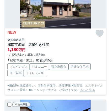
NEW
海南市多田
海南市多田 店舗付き住宅
1,180
万円
- / 123.34㎡ / 4DK /築31年
紀勢本線「黒江」駅 徒歩35分
プロパンガス
バルコニー
独立洗面台
閑静な住宅地
床下収納
トイレ２ヶ所
■前面8ｍ県道路沿い、店舗付き住宅、鉄骨2F建 ■理美容、エステネイル
サロンに最適！ ■ローソンまで約6分、小学校まで徒...
もっと見る
中古一戸建