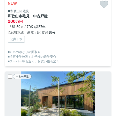
NEW
和歌山市毛見
和歌山市毛見 中古戸建
200
万円
- / 81.59㎡ / 7DK /築57年
紀勢本線「黒江」駅 徒歩18分
公共下水
■7DKのゆとりの間取り
■浜宮小学校近くお子様の通学安心
■スーパー等も近く、お買い物も楽々
中古一戸建