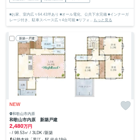
■お家、室内広々64.43坪あり ■オール電化、公共下水完備 ■インナーガ
レージ付き、駐車スペース広々4台可能 ■リフォ...
もっと見る
新築一戸建
NEW
和歌山市内原
和歌山市内原 新築戸建
2,480
万円
- / 98.53㎡ / 3LDK /新築
紀勢本線「黒江」駅 徒歩18分