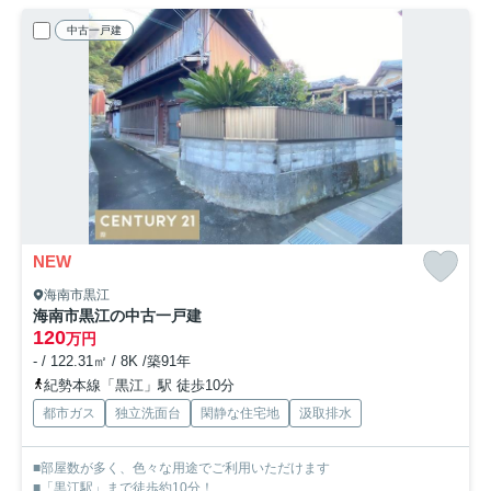
中古一戸建
NEW
海南市黒江
海南市黒江の中古一戸建
120
万円
- / 122.31㎡ / 8K /築91年
紀勢本線「黒江」駅 徒歩10分
都市ガス
独立洗面台
閑静な住宅地
汲取排水
■部屋数が多く、色々な用途でご利用いただけます
■「黒江駅」まで徒歩約10分！