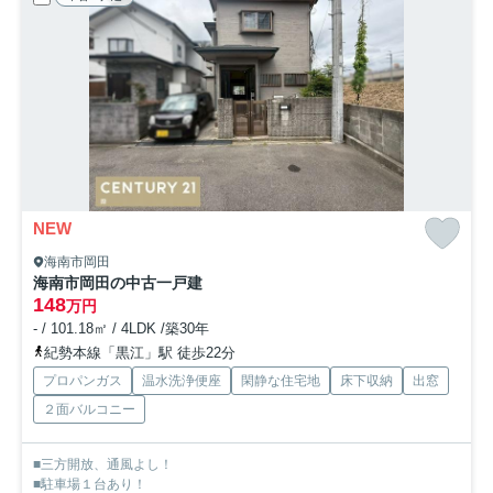
NEW
海南市岡田
海南市岡田の中古一戸建
148
万円
- / 101.18㎡ / 4LDK /築30年
紀勢本線「黒江」駅 徒歩22分
プロパンガス
温水洗浄便座
閑静な住宅地
床下収納
出窓
２面バルコニー
■三方開放、通風よし！
■駐車場１台あり！