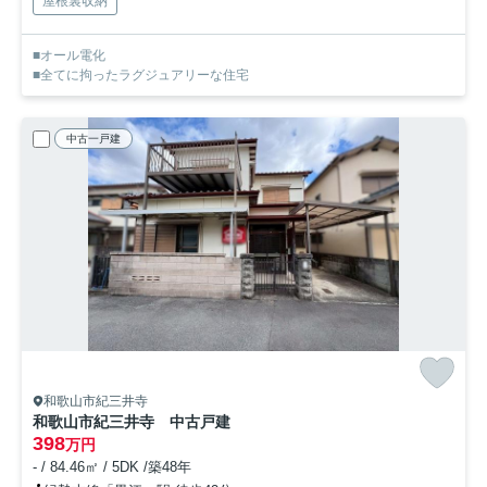
屋根裏収納
■オール電化
■全てに拘ったラグジュアリーな住宅
中古一戸建
和歌山市紀三井寺
和歌山市紀三井寺 中古戸建
398
万円
- / 84.46㎡ / 5DK /築48年