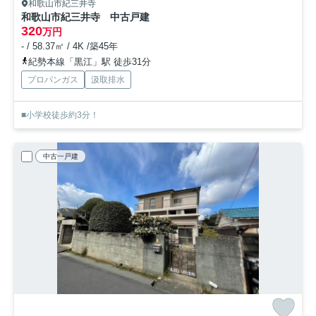
和歌山市紀三井寺
和歌山市紀三井寺 中古戸建
320
万円
- / 58.37㎡ / 4K /築45年
紀勢本線「黒江」駅 徒歩31分
プロパンガス
汲取排水
■小学校徒歩約3分！
中古一戸建