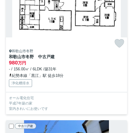
和歌山市冬野
和歌山市冬野 中古戸建
980
万円
- / 156.00㎡ / 6LDK /築31年
紀勢本線「黒江」駅 徒歩18分
浄化槽排水
オール電化住宅
平成7年築の家
室内きれいにお使いです
中古一戸建