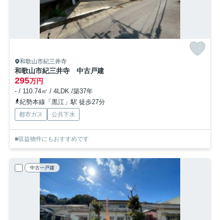
和歌山市紀三井寺
和歌山市紀三井寺 中古戸建
295
万円
- / 110.74㎡ / 4LDK /築37年
紀勢本線「黒江」駅 徒歩27分
都市ガス
公共下水
■収益物件にもおすすめです
中古一戸建