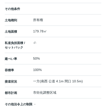
その他条件
所有権
土地権利
179.78㎡
土地面積
-/-
私道負担面積 /
セットバック
50%
建ぺい率
100%
容積率
一方(南西 公道 4.1m 間口 10.5m)
接道状況
市街化調整区域
都市計画
-
その他法令上の制限