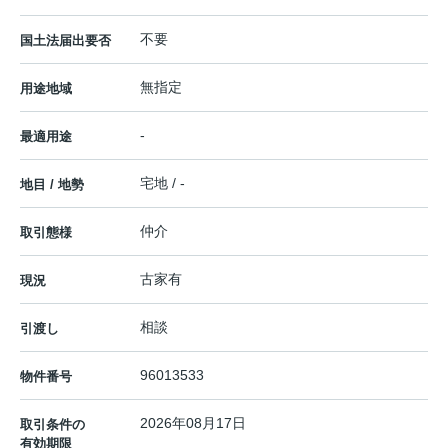
不要
国土法届出要否
無指定
用途地域
-
最適用途
宅地 / -
地目 / 地勢
仲介
取引態様
古家有
現況
相談
引渡し
96013533
物件番号
2026年08月17日
取引条件の
有効期限