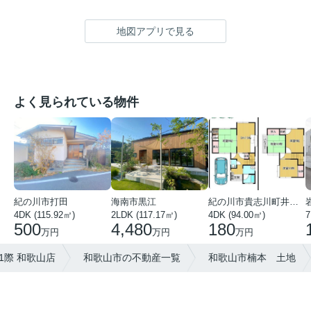
地図アプリで見る
よく見られている物件
紀の川市打田
海南市黒江
紀の川市貴志川町井ノ口
4DK (115.92㎡)
2LDK (117.17㎡)
4DK (94.00㎡)
7
500
4,480
180
万円
万円
万円
1際 和歌山店
和歌山市の不動産一覧
和歌山市楠本 土地