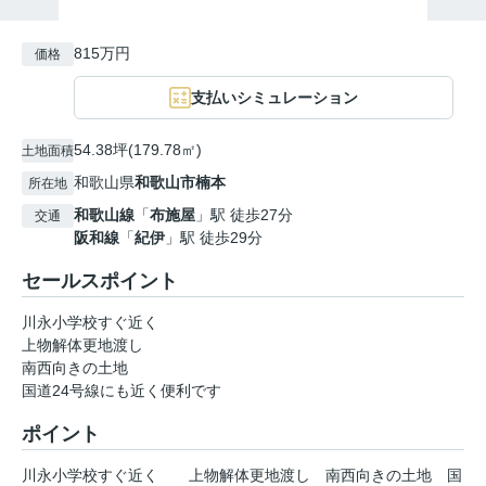
815万円
価格
支払いシミュレーション
54.38坪(179.78㎡)
土地面積
和歌山県
和歌山市
楠本
所在地
和歌山線
「
布施屋
」駅 徒歩27分
交通
阪和線
「
紀伊
」駅 徒歩29分
セールスポイント
川永小学校すぐ近く
上物解体更地渡し
南西向きの土地
国道24号線にも近く便利です
ポイント
川永小学校すぐ近く
上物解体更地渡し
南西向きの土地
国