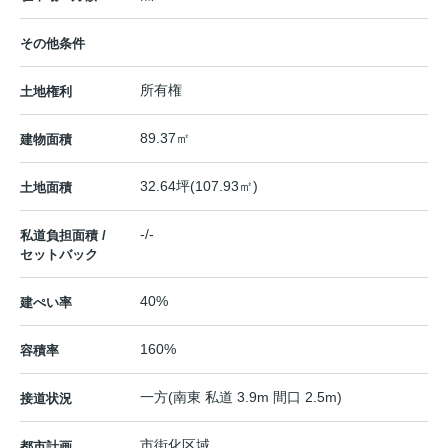
その他条件
所有権
土地権利
89.37㎡
建物面積
32.64坪(107.93㎡)
土地面積
-/-
私道負担面積 /
セットバック
40%
建ぺい率
160%
容積率
一方(南東 私道 3.9m 間口 2.5m)
接道状況
市街化区域
都市計画