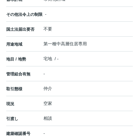
-
その他法令上の制限
不要
国土法届出要否
第一種中高層住居専用
用途地域
宅地 / -
地目 / 地勢
-
管理組合有無
仲介
取引態様
空家
現況
相談
引渡し
-
建築確認番号