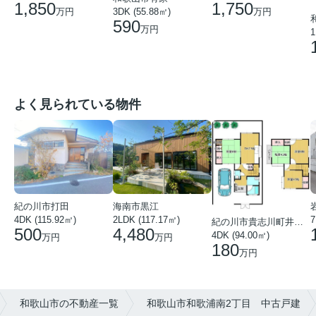
1,850
1,750
万円
万円
3DK (55.88㎡)
590
万円
1
よく見られている物件
紀の川市打田
海南市黒江
4DK (115.92㎡)
7
2LDK (117.17㎡)
紀の川市貴志川町井ノ口
500
4,480
4DK (94.00㎡)
万円
万円
180
万円
和歌山市の不動産一覧
和歌山市和歌浦南2丁目 中古戸建