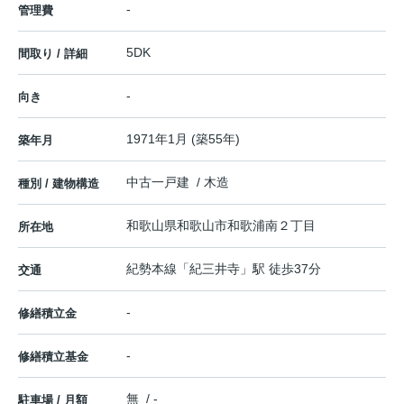
-
管理費
5DK
間取り / 詳細
-
向き
1971年1月 (築55年)
築年月
中古一戸建 / 木造
種別 / 建物構造
和歌山県
和歌山市
和歌浦南
２丁目
所在地
紀勢本線
「
紀三井寺
」駅 徒歩37分
交通
-
修繕積立金
-
修繕積立基金
無 / -
駐車場 / 月額