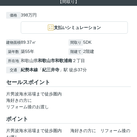
【間取り】
398万円
価格
支払いシミュレーション
89.37㎡
5DK
建物面積
間取り
築55年
2階建
築年数
階建て
和歌山県
和歌山市
和歌浦南
２丁目
所在地
紀勢本線
「
紀三井寺
」駅 徒歩37分
交通
セールスポイント
片男波海水浴場まで徒歩圏内
海好きの方に
リフォーム後のお渡し
ポイント
片男波海水浴場まで徒歩圏内
海好きの方に
リフォーム後の