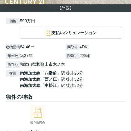
【外観】
590万円
価格
支払いシミュレーション
84.46㎡
4DK
建物面積
間取り
築37年
2階建
築年数
階建て
和歌山県
和歌山市
木ノ本
所在地
南海加太線
「
八幡前
」駅 徒歩25分
交通
南海加太線
「
西ノ庄
」駅 徒歩32分
南海加太線
「
中松江
」駅 徒歩32分
物件の特徴
独立洗面台