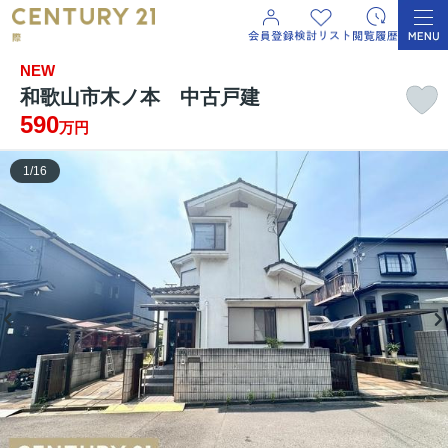
NEW
和歌山市木ノ本 中古戸建
590
万円
1
/
16