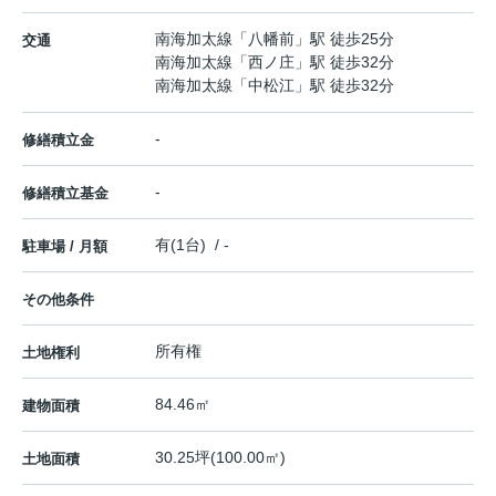
南海加太線
「
八幡前
」駅 徒歩25分
交通
南海加太線
「
西ノ庄
」駅 徒歩32分
南海加太線
「
中松江
」駅 徒歩32分
-
修繕積立金
-
修繕積立基金
有(1台) / -
駐車場 / 月額
その他条件
所有権
土地権利
84.46㎡
建物面積
30.25坪(100.00㎡)
土地面積