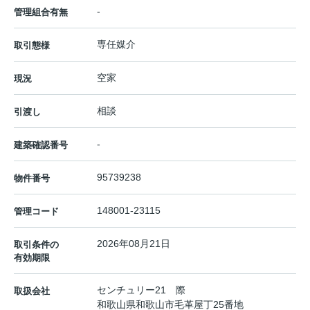
-
管理組合有無
専任媒介
取引態様
空家
現況
相談
引渡し
-
建築確認番号
95739238
物件番号
148001-23115
管理コード
2026年08月21日
取引条件の
有効期限
センチュリー21 際
取扱会社
和歌山県和歌山市毛革屋丁25番地