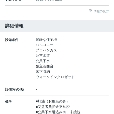
情報の見方
詳細情報
閑静な住宅地
設備条件
バルコニー
プロパンガス
公営水道
公共下水
独立洗面台
床下収納
ウォークインクロゼット
-
設備(その他)
■灯油（お風呂のみ）
備考
■受益者負担金支払済
■公共下水引込み有、未接続