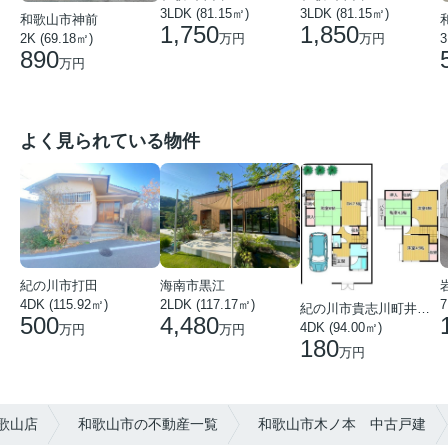
3LDK (81.15㎡)
3LDK (81.15㎡)
和歌山市神前
1,750
1,850
万円
万円
2K (69.18㎡)
3
890
万円
よく見られている物件
紀の川市打田
海南市黒江
4DK (115.92㎡)
7
2LDK (117.17㎡)
紀の川市貴志川町井ノ口
500
4,480
4DK (94.00㎡)
万円
万円
180
万円
歌山店
和歌山市の不動産一覧
和歌山市木ノ本 中古戸建