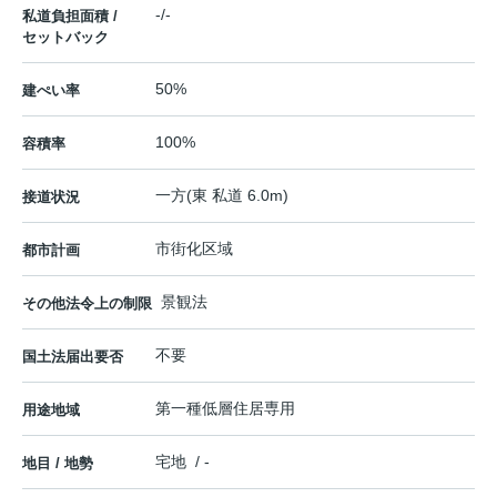
-/-
私道負担面積 /
セットバック
50%
建ぺい率
100%
容積率
一方(東 私道 6.0m)
接道状況
市街化区域
都市計画
景観法
その他法令上の制限
不要
国土法届出要否
第一種低層住居専用
用途地域
宅地 / -
地目 / 地勢