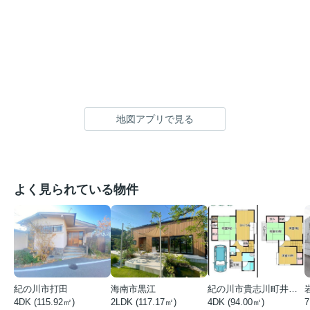
地図アプリで見る
よく見られている物件
紀の川市打田
海南市黒江
紀の川市貴志川町井ノ口
4DK (115.92㎡)
2LDK (117.17㎡)
4DK (94.00㎡)
7