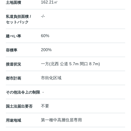
162.21㎡
土地面積
-/-
私道負担面積 /
セットバック
60%
建ぺい率
200%
容積率
一方(北西 公道 5.7m 間口 8.7m)
接道状況
市街化区域
都市計画
-
その他法令上の制限
不要
国土法届出要否
第一種中高層住居専用
用途地域