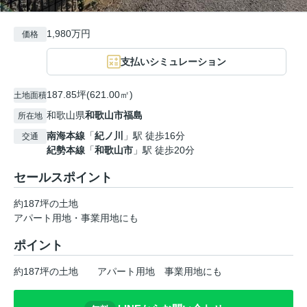
1,980万円
価格
支払いシミュレーション
187.85坪(621.00㎡)
土地面積
和歌山県
和歌山市
福島
所在地
南海本線
「
紀ノ川
」駅 徒歩16分
交通
紀勢本線
「
和歌山市
」駅 徒歩20分
セールスポイント
約187坪の土地
アパート用地・事業用地にも
ポイント
約187坪の土地
アパート用地
事業用地にも