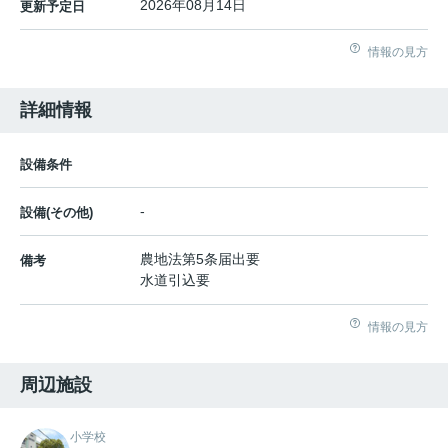
2026年08月14日
更新予定日
情報の見方
詳細情報
設備条件
-
設備(その他)
農地法第5条届出要
備考
水道引込要
情報の見方
周辺施設
小学校