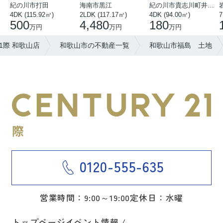
紀の川市打田
海南市黒江
紀の川市貴志川町井ノ口
4DK (115.92㎡)
2LDK (117.17㎡)
4DK (94.00㎡)
7
500
4,480
180
万円
万円
万円
1際 和歌山店
和歌山市の不動産一覧
和歌山市福島 土地
0120-555-635
営業時間：9:00～19:00
定休日：水曜
トップページ
イベント情報