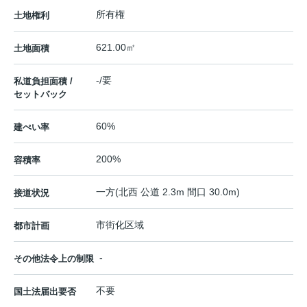
所有権
土地権利
621.00㎡
土地面積
-/要
私道負担面積 /
セットバック
60%
建ぺい率
200%
容積率
一方(北西 公道 2.3m 間口 30.0m)
接道状況
市街化区域
都市計画
-
その他法令上の制限
不要
国土法届出要否