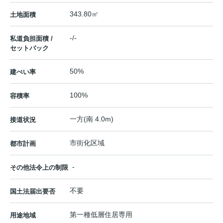
343.80㎡
土地面積
-/-
私道負担面積 /
セットバック
50%
建ぺい率
100%
容積率
一方(南 4.0m)
接道状況
市街化区域
都市計画
-
その他法令上の制限
不要
国土法届出要否
第一種低層住居専用
用途地域