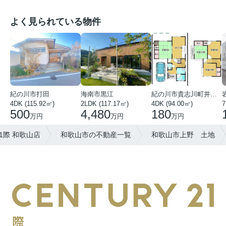
よく見られている物件
紀の川市打田
海南市黒江
紀の川市貴志川町井ノ口
4DK (115.92㎡)
2LDK (117.17㎡)
4DK (94.00㎡)
7
500
4,480
180
万円
万円
万円
1際 和歌山店
和歌山市の不動産一覧
和歌山市上野 土地