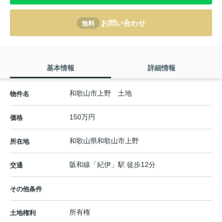
お問い合わせ
無料
基本情報
詳細情報
和歌山市上野 土地
物件名
150万円
価格
和歌山県
和歌山市
上野
所在地
阪和線
「
紀伊
」駅 徒歩12分
交通
その他条件
所有権
土地権利