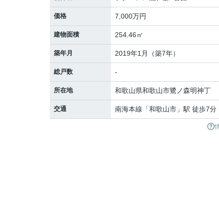
価格
7,000万円
建物面積
254.46㎡
築年月
2019年1月（築7年）
総戸数
-
所在地
和歌山県
和歌山市
鷺ノ森明神丁
交通
南海本線
「
和歌山市
」駅 徒歩7分