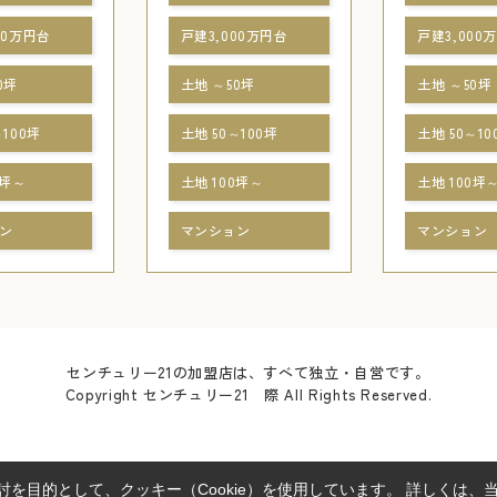
00万円台
戸建3,000万円台
戸建3,000
0坪
土地 ～50坪
土地 ～50坪
～100坪
土地 50～100坪
土地 50～10
0坪～
土地 100坪～
土地 100坪
ン
マンション
マンション
センチュリー21の加盟店は、すべて独立・自営です。
Copyright センチュリー21 際 All Rights Reserved.
を目的として、クッキー（Cookie）を使用しています。
詳しくは、