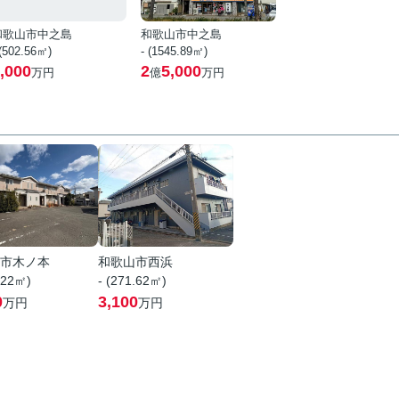
和歌山市中之島
和歌山市中之島
 (502.56㎡)
- (1545.89㎡)
,000
2
5,000
万円
億
万円
市木ノ本
和歌山市西浜
.22㎡)
- (271.62㎡)
0
3,100
万円
万円