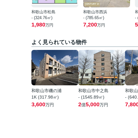
和歌山市松島
和歌山市西浜
- (324.76㎡)
- (785.65㎡)
-
1,980
7,200
5
万円
万円
よく見られている物件
和歌山市磯の浦
和歌山市中之島
和歌山
1K (317.98㎡)
- (1545.89㎡)
- (640
3,600
2
5,000
7,80
万円
億
万円