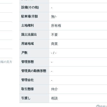
設備(その他)
-
駐車場/月額
無/-
土地権利
所有権
国土法届出
不要
用途地域
商業
戸数
- / -
管理形態
-
情報の見方
管理員の勤務形態
-
管理会社
-
取引態様
仲介
引渡し
相談
情報