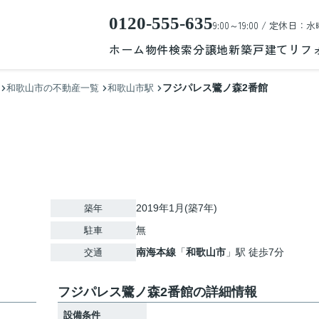
0120-555-635
9:00～19:00 / 定休日：水
ホーム
物件検索
分譲地
新築戸建て
リフ
フジパレス鷺ノ森2番館
和歌山市の不動産一覧
和歌山市駅
2019年1月(築7年)
築年
無
駐車
南海本線
「
和歌山市
」駅 徒歩7分
交通
フジパレス鷺ノ森2番館の詳細情報
設備条件