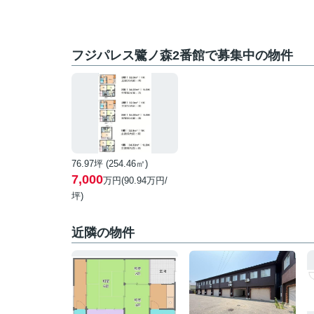
フジパレス鷺ノ森2番館で募集中の物件
76.97坪 (254.46㎡)
7,000
万円(
90.94
万円/
坪)
近隣の物件