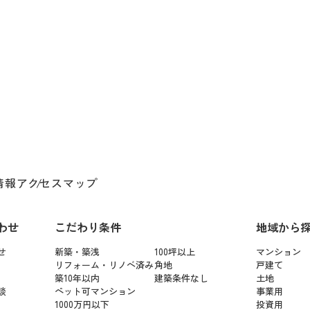
情報
アクセスマップ
わせ
こだわり条件
地域から
せ
新築・築浅
100坪以上
マンション
リフォーム・リノベ済み
角地
戸建て
築10年以内
建築条件なし
土地
談
ペット可マンション
事業用
1000万円以下
投資用