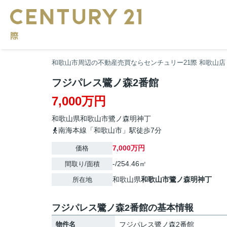
和歌山市周辺の不動産売買ならセンチュリー21際 和歌山店
フジパレス鷺ノ森2番館
7,000万円
和歌山県
和歌山市
鷺ノ森明神丁
南海本線「和歌山市」駅徒歩7分
7,000万円
価格
-/254.46㎡
間取り/面積
和歌山県
和歌山市
鷺ノ森明神丁
所在地
フジパレス鷺ノ森2番館の基本情報
物件名
フジパレス鷺ノ森2番館