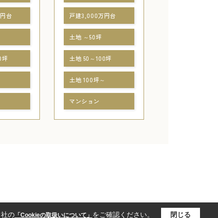
万円台
戸建3,000万円台
土地 ～50坪
0坪
土地 50～100坪
～
土地 100坪～
マンション
当社の
をご確認ください。
閉じる
「Cookieの取扱いについて」