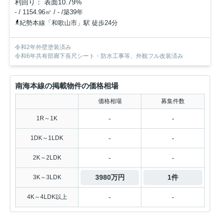
利回り： 表面10.79%
- / 1154.96㎡ / - /築39年
紀勢本線「和歌山市」駅 徒歩24分
令和2年外壁塗装済み
令和6年共有部廊下長尺シート・防水工事等、外観フル改装済み
南海本線の掲載物件の価格相場
価格相場
募集件数
-
-
1R～1K
-
-
1DK～1LDK
-
-
2K～2LDK
3980万円
1件
3K～3LDK
-
-
4K～4LDK以上