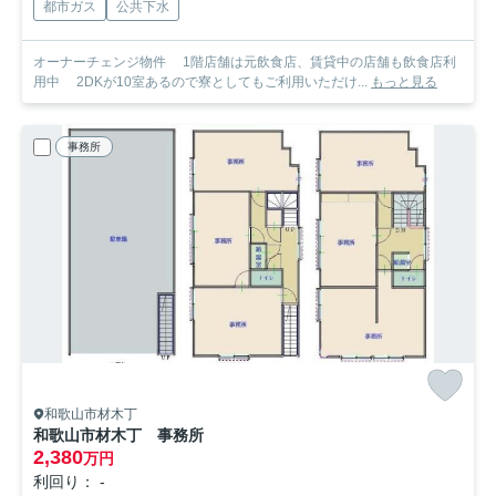
都市ガス
公共下水
オーナーチェンジ物件 1階店舗は元飲食店、賃貸中の店舗も飲食店利
用中 2DKが10室あるので寮としてもご利用いただけ...
もっと見る
事務所
和歌山市材木丁
和歌山市材木丁 事務所
2,380
万円
利回り： -