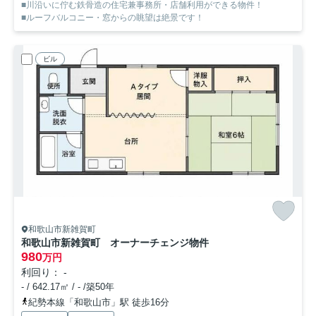
■川沿いに佇む鉄骨造の住宅兼事務所・店舗利用ができる物件！
■ルーフバルコニー・窓からの眺望は絶景です！
ビル
和歌山市新雑賀町
和歌山市新雑賀町 オーナーチェンジ物件
980
万円
利回り： -
- / 642.17㎡ / - /築50年
紀勢本線「和歌山市」駅 徒歩16分