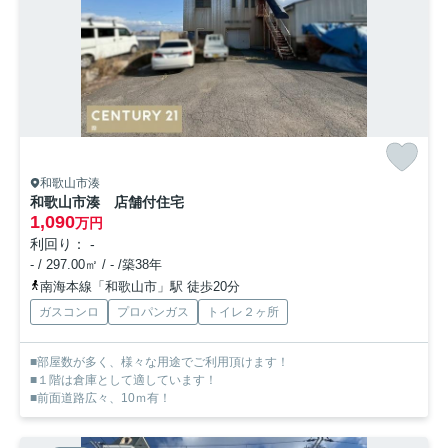
和歌山市湊
和歌山市湊 店舗付住宅
1,090
万円
利回り： -
- / 297.00㎡ / - /築38年
南海本線「和歌山市」駅 徒歩20分
ガスコンロ
プロパンガス
トイレ２ヶ所
■部屋数が多く、様々な用途でご利用頂けます！
■１階は倉庫として適しています！
■前面道路広々、10ｍ有！