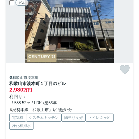
ビル
和歌山市湊本町
和歌山市湊本町１丁目のビル
2,980
万円
利回り： -
- / 538.52㎡ / LDK /築56年
紀勢本線「和歌山市」駅 徒歩7分
電気有
システムキッチン
陽当り良好
トイレ２ヶ所
浄化槽排水