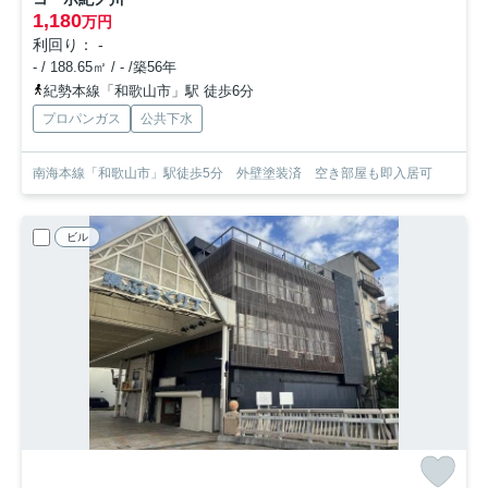
1,180
万円
利回り： -
- / 188.65㎡ / - /築56年
紀勢本線「和歌山市」駅 徒歩6分
プロパンガス
公共下水
南海本線「和歌山市」駅徒歩5分 外壁塗装済 空き部屋も即入居可
ビル