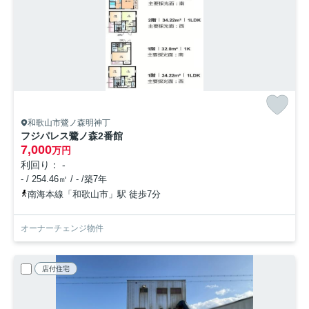
和歌山市鷺ノ森明神丁
フジパレス鷺ノ森2番館
7,000
万円
利回り： -
- / 254.46㎡ / - /築7年
南海本線「和歌山市」駅 徒歩7分
オーナーチェンジ物件
店付住宅