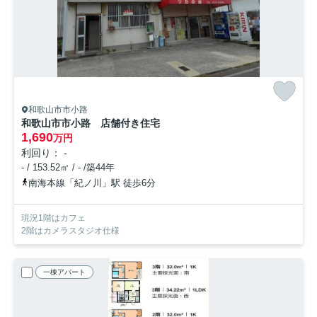
和歌山市市小路
和歌山市市小路 店舗付き住宅
1,690
万円
利回り： -
- / 153.52㎡ / - /築44年
南海本線「紀ノ川」駅 徒歩6分
現況1階はカフェ
2階はカメラスタジオ仕様
一棟アパート