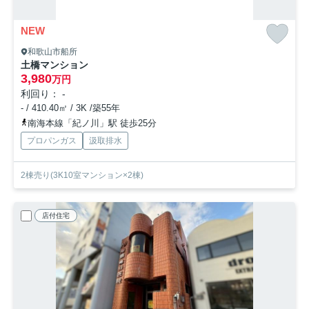
NEW
和歌山市船所
土橋マンション
3,980
万円
利回り： -
- / 410.40㎡ / 3K /築55年
南海本線「紀ノ川」駅 徒歩25分
プロパンガス
汲取排水
2棟売り(3K10室マンション×2棟)
店付住宅