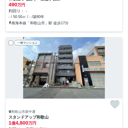
490
万円
利回り： -
- / 50.50㎡ / - /築80年
南海本線「和歌山市」駅 徒歩17分
一棟マンション
和歌山市新中通
スタンドアップ和歌山
1
4,800
億
万円