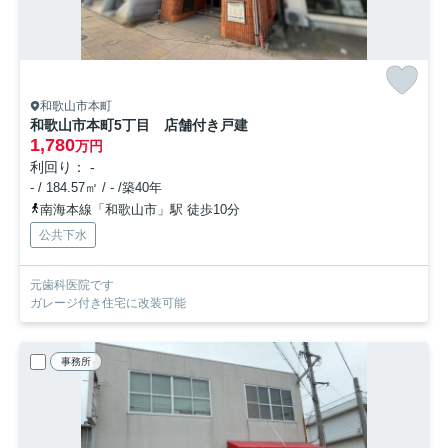
和歌山市本町
和歌山市本町5丁目 店舗付き戸建
1,780
万円
利回り： -
- / 184.57㎡ / - /築40年
南海本線「和歌山市」駅 徒歩10分
公共下水
元歯科医院です
ガレージ付き住宅に改装可能
事務所