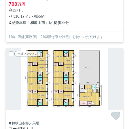
700
万円
利回り： -
- / 316.17㎡ / - /築56年
紀勢本線「和歌山市」駅 徒歩28分
1階に店舗(事務所)、2階3階は寮や社宅にお使いいただけます
一棟マンション
和歌山市杉ノ馬場
コーポ紀ノ川