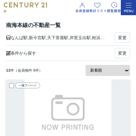
南海本線の不動産一覧
なんば駅,新今宮駅,天下茶屋駅,岸里玉出駅,粉浜駅,住吉大社駅,住ノ江駅,七道駅,堺駅,湊駅,石津川駅,諏訪ノ森駅,浜寺公園駅,東羽衣駅,高石駅,北助松駅,松ノ浜駅,泉大津駅,忠岡駅,春木駅,和泉大宮駅,岸和田駅,蛸地蔵駅,貝塚駅,二色浜駅,鶴原駅,井原里駅,泉佐野駅,羽倉崎駅,吉見ノ里駅,岡田浦駅,樽井駅,尾崎駅,鳥取ノ荘駅,箱作駅,淡輪駅,みさき公園駅,孝子駅,和歌山大学前駅,紀ノ川駅,和歌山市駅
変更
条件から探す
変更
13
件（会員物件 9件）
一棟アパート