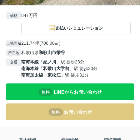
847万円
価格
支払いシミュレーション
211.74坪(700.00㎡)
土地面積
和歌山県
和歌山市
栄谷
所在地
南海本線
「
紀ノ川
」駅 徒歩23分
交通
南海本線
「
和歌山大学前
」駅 徒歩30分
南海加太線
「
東松江
」駅 徒歩31分
LINEからお問い合わせ
無料
お問い合わせ
無料