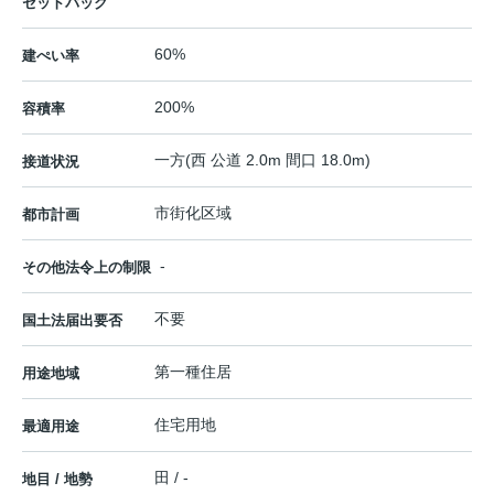
セットバック
60%
建ぺい率
200%
容積率
一方(西 公道 2.0m 間口 18.0m)
接道状況
市街化区域
都市計画
-
その他法令上の制限
不要
国土法届出要否
第一種住居
用途地域
住宅用地
最適用途
田 / -
地目 / 地勢