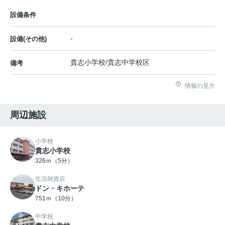
設備条件
-
設備(その他)
貴志小学校/貴志中学校区
備考
情報の見方
周辺施設
小学校
貴志小学校
326ｍ（5分）
生活雑貨店
ドン・キホーテ
751ｍ（10分）
中学校