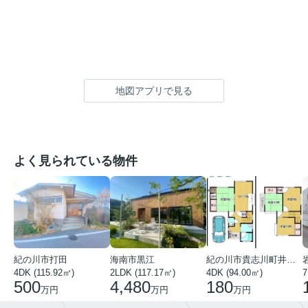
地図アプリで見る
よく見られている物件
紀の川市打田
海南市黒江
紀の川市貴志川町井ノ口
4DK (115.92㎡)
2LDK (117.17㎡)
4DK (94.00㎡)
7
500
4,480
180
万円
万円
万円