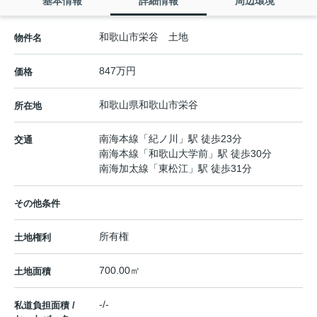
基本情報
詳細情報
周辺環境
和歌山市栄谷 土地
物件名
847万円
価格
和歌山県
和歌山市
栄谷
所在地
南海本線
「
紀ノ川
」駅 徒歩23分
交通
南海本線
「
和歌山大学前
」駅 徒歩30分
南海加太線
「
東松江
」駅 徒歩31分
その他条件
所有権
土地権利
700.00㎡
土地面積
-/-
私道負担面積 /