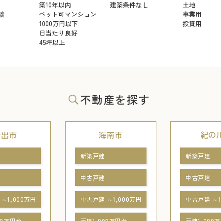
築10年以内
建築条件なし
土地
談
ペット可マンション
事業用
1000万円以下
投資用
日当たり良好
45坪以上
不動産を探す
岩出市
海南市
紀の
新築戸建
新築戸建
中古戸建
中古戸建
～1,000万円
中古戸建 ～1,000万円
中古戸建 ～1
00万円台
戸建1,000万円台
戸建1,000