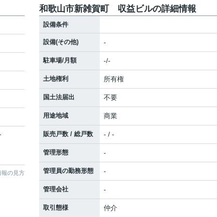
和歌山市新雑賀町 収益ビルの詳細情報
設備条件
設備(その他)
-
駐車場/月額
-/-
土地権利
所有権
国土法届出
不要
用途地域
商業
販売戸数 / 総戸数
- / -
分
管理形態
-
管理員の勤務形態
-
情報の見方
管理会社
-
取引態様
仲介