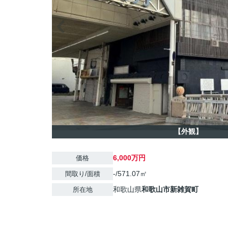
【外観】
6,000万円
価格
-/571.07㎡
間取り/面積
和歌山県
和歌山市
新雑賀町
所在地