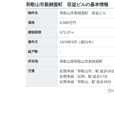
和歌山市新雑賀町 収益ビルの基本情報
物件名
和歌山市新雑賀町 収益ビル
価格
6,000万円
建物面積
571.07㎡
築年月
1974年9月（築51年）
総戸数
-
所在地
和歌山県
和歌山市
新雑賀町
交通
紀勢本線
「
和歌山市
」駅 徒歩16
紀勢本線
「
紀和
」駅 徒歩17分
紀勢本線
「
和歌山
」駅 徒歩18分