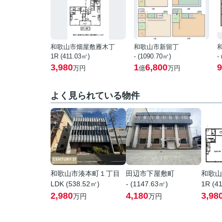
和歌山市畑屋敷雁木丁
和歌山市新留丁
1R (411.03㎡)
- (1090.70㎡)
-
3,980
1
6,800
9
万円
億
万円
よく見られている物件
和歌山市湊本町１丁目
田辺市下屋敷町
和歌山
LDK (538.52㎡)
- (1147.63㎡)
1R (4
2,980
4,180
3,98
万円
万円