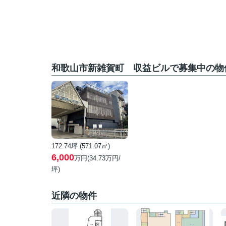
和歌山市新雑賀町 収益ビルで募集中の物
172.74坪 (571.07㎡)
6,000
万円(
34.73
万円/
坪)
近隣の物件