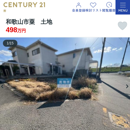
和歌山市粟 土地
498
万円
1
/
15