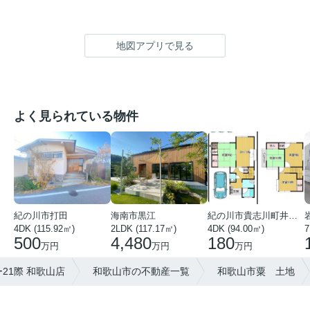
地図アプリで見る
よく見られている物件
紀の川市打田
海南市黒江
紀の川市貴志川町井ノ口
4DK (115.92㎡)
2LDK (117.17㎡)
4DK (94.00㎡)
7
500
4,480
180
万円
万円
万円
21際 和歌山店
和歌山市の不動産一覧
和歌山市粟 土地