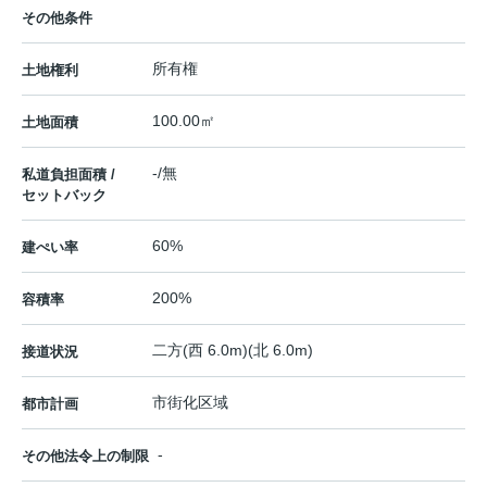
その他条件
所有権
土地権利
100.00㎡
土地面積
-/無
私道負担面積 /
セットバック
60%
建ぺい率
200%
容積率
二方(西 6.0m)(北 6.0m)
接道状況
市街化区域
都市計画
-
その他法令上の制限