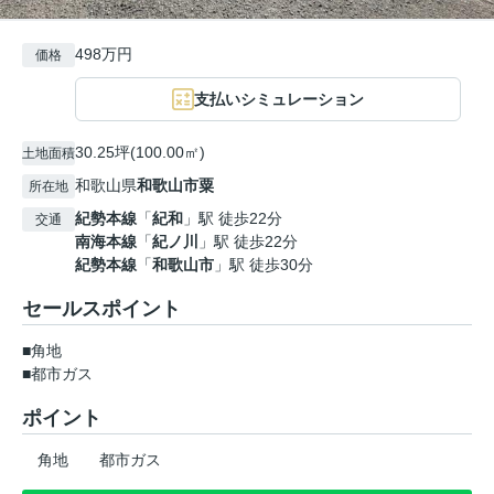
498万円
価格
支払いシミュレーション
30.25坪(100.00㎡)
土地面積
和歌山県
和歌山市
粟
所在地
紀勢本線
「
紀和
」駅 徒歩22分
交通
南海本線
「
紀ノ川
」駅 徒歩22分
紀勢本線
「
和歌山市
」駅 徒歩30分
セールスポイント
■角地
■都市ガス
ポイント
角地
都市ガス