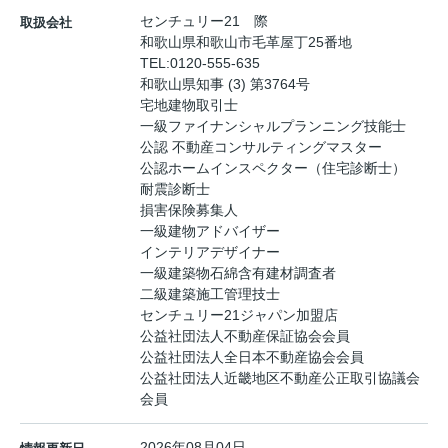
センチュリー21 際
取扱会社
和歌山県和歌山市毛革屋丁25番地
TEL:
0120-555-635
和歌山県知事 (3) 第3764号
宅地建物取引士
一級ファイナンシャルプランニング技能士
公認 不動産コンサルティングマスター
公認ホームインスペクター（住宅診断士）
耐震診断士
損害保険募集人
一級建物アドバイザー
インテリアデザイナー
一級建築物石綿含有建材調査者
二級建築施工管理技士
センチュリー21ジャパン加盟店
公益社団法人不動産保証協会会員
公益社団法人全日本不動産協会会員
公益社団法人近畿地区不動産公正取引協議会
会員
2026年08月04日