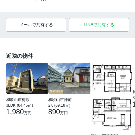
メールで共有する
LINEで共有する
近隣の物件
3
和歌山市梅原
和歌山市神前
3LDK (84.46㎡)
2K (69.18㎡)
1,980
890
万円
万円