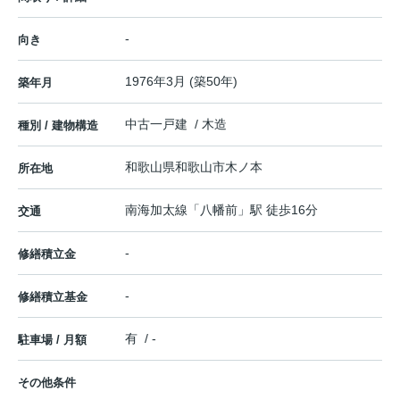
-
向き
1976年3月 (築50年)
築年月
中古一戸建 / 木造
種別 / 建物構造
和歌山県
和歌山市
木ノ本
所在地
南海加太線
「
八幡前
」駅 徒歩16分
交通
-
修繕積立金
-
修繕積立基金
有 / -
駐車場 / 月額
その他条件