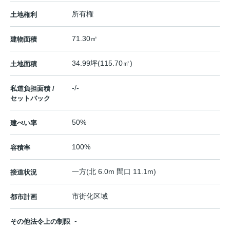
所有権
土地権利
71.30㎡
建物面積
34.99坪(115.70㎡)
土地面積
-/-
私道負担面積 /
セットバック
50%
建ぺい率
100%
容積率
一方(北 6.0m 間口 11.1m)
接道状況
市街化区域
都市計画
-
その他法令上の制限