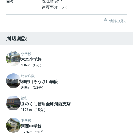
現在賃貸中
備考
建蔽率オーバー
情報の見方
周辺施設
小学校
木本小学校
406ｍ（6分）
総合病院
和歌山ろうさい病院
946ｍ（12分）
銀行
きのくに信用金庫河西支店
1176ｍ（15分）
中学校
河西中学校
1576ｍ（20分）