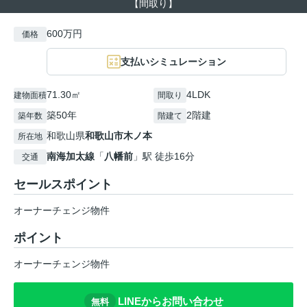
【間取り】
600万円
価格
支払いシミュレーション
71.30㎡
4LDK
建物面積
間取り
築50年
2階建
築年数
階建て
和歌山県
和歌山市
木ノ本
所在地
南海加太線
「
八幡前
」駅 徒歩16分
交通
セールスポイント
オーナーチェンジ物件
ポイント
オーナーチェンジ物件
LINEからお問い合わせ
無料