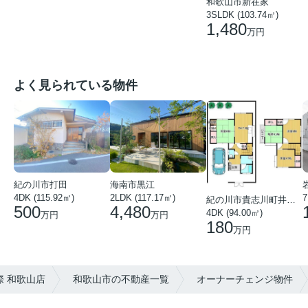
和歌山市新在家
3SLDK (103.74㎡)
1,480
万円
よく見られている物件
紀の川市打田
海南市黒江
4DK (115.92㎡)
7
2LDK (117.17㎡)
紀の川市貴志川町井ノ口
500
4,480
4DK (94.00㎡)
万円
万円
180
万円
 和歌山店
和歌山市の不動産一覧
オーナーチェンジ物件