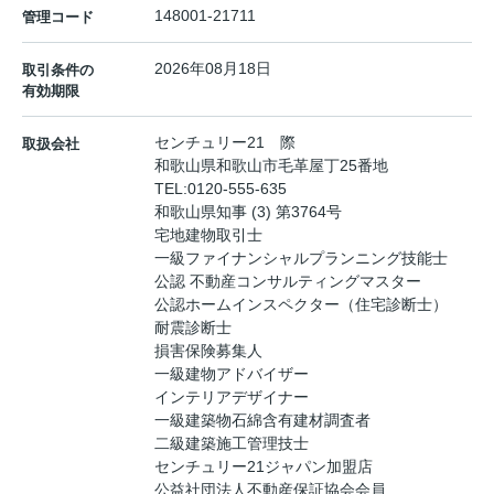
148001-21711
管理コード
2026年08月18日
取引条件の
有効期限
センチュリー21 際
取扱会社
和歌山県和歌山市毛革屋丁25番地
TEL:
0120-555-635
和歌山県知事 (3) 第3764号
宅地建物取引士
一級ファイナンシャルプランニング技能士
公認 不動産コンサルティングマスター
公認ホームインスペクター（住宅診断士）
耐震診断士
損害保険募集人
一級建物アドバイザー
インテリアデザイナー
一級建築物石綿含有建材調査者
二級建築施工管理技士
センチュリー21ジャパン加盟店
公益社団法人不動産保証協会会員