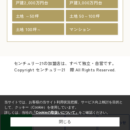
戸建2,000万円台
戸建3,000万円台
土地 ～50坪
土地 50～100坪
土地 100坪～
マンション
センチュリー21の加盟店は、すべて独立・自営です。
Copyright センチュリー21 際 All Rights Reserved.
当サイトでは、お客様の当サイト利用状況把握、サービス向上検討を目的と
して、クッキー（Cookie）を使用しています。
詳しくは、当社の
「Cookieの取扱いについて」
をご確認ください。
LINE
売却査定
電話
お問い合わせ
閉じる