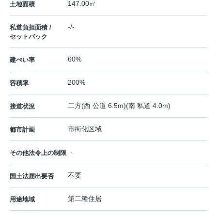
147.00㎡
土地面積
-/-
私道負担面積 /
セットバック
60%
建ぺい率
200%
容積率
二方(西 公道 6.5m)(南 私道 4.0m)
接道状況
市街化区域
都市計画
-
その他法令上の制限
不要
国土法届出要否
第二種住居
用途地域