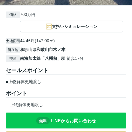
700万円
価格
支払いシミュレーション
44.46坪(147.00㎡)
土地面積
和歌山県
和歌山市
木ノ本
所在地
南海加太線
「
八幡前
」駅 徒歩17分
交通
セールスポイント
■上物解体更地渡し
ポイント
上物解体更地渡し
LINEからお問い合わせ
無料