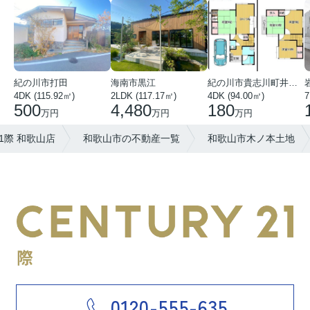
紀の川市打田
海南市黒江
紀の川市貴志川町井ノ口
4DK (115.92㎡)
2LDK (117.17㎡)
4DK (94.00㎡)
7
500
4,480
180
万円
万円
万円
1際 和歌山店
和歌山市の不動産一覧
和歌山市木ノ本土地
0120-555-635