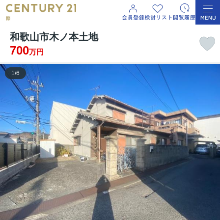
和歌山市木ノ本土地
700
万円
1
/
6