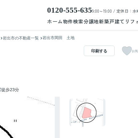
0120-555-635
9:00～19:00 / 定休日：水
ホーム
物件検索
分譲地
新築戸建て
リフ
岩出市岡田 土地
岩出市の不動産一覧
印刷する
お気
徒歩23分