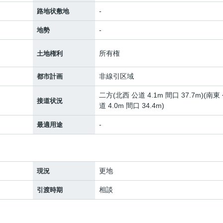
-
路地状敷地
-
地勢
所有権
土地権利
非線引区域
都市計画
二方(北西 公道 4.1m 間口 37.7m)(南東
接道状況
道 4.0m 間口 34.4m)
-
最適用途
更地
現況
相談
引渡時期