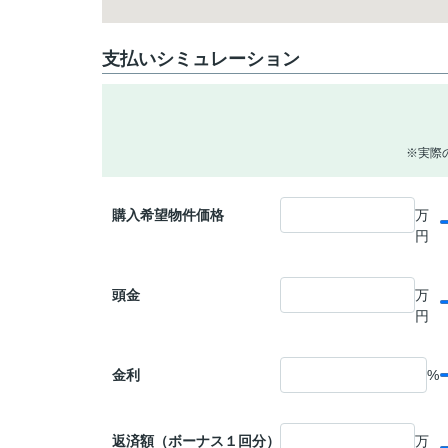
支払いシミュレーション
※実際
購入希望物件価格
万
円
頭金
万
円
金利
%
返済額（ボーナス１回分）
万