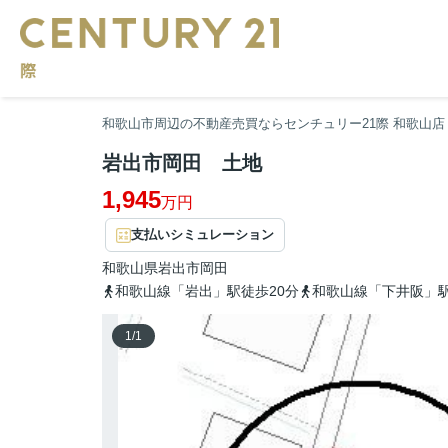
和歌山市周辺の不動産売買ならセンチュリー21際 和歌山店
岩出市岡田 土地
1,945
万円
支払いシミュレーション
和歌山県
岩出市
岡田
和歌山線「岩出」駅徒歩20分
和歌山線「下井阪」駅
1
/
1