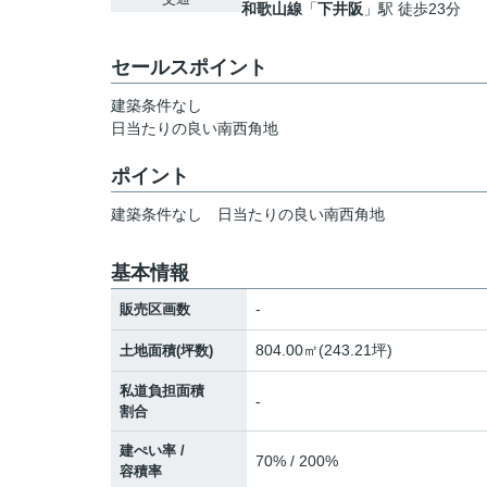
和歌山線
「
下井阪
」駅 徒歩23分
セールスポイント
建築条件なし
日当たりの良い南西角地
ポイント
建築条件なし
日当たりの良い南西角地
基本情報
-
販売区画数
804.00㎡(243.21坪)
土地面積(坪数)
私道負担面積
-
割合
建ぺい率 /
70% / 200%
容積率