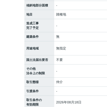
-
傾斜地部分面積
雑種地
地目
造成工事
-
完了予定
無
建築条件
無指定
用途地域
不要
国土法届出要否
その他
-
法令上の制限
仲介
取引態様
-
引渡条件
取引条件の
2026年08月18日
有効期限