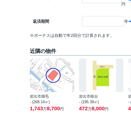
円
返済期間
年
※ボーナスは自動で年2回分で計算されます。
近隣の物件
岩出市畑毛
岩出市桜台
- (268.14㎡)
- (195.39㎡)
-
1,743
8,700
472
8,000
4
万
円
万
円