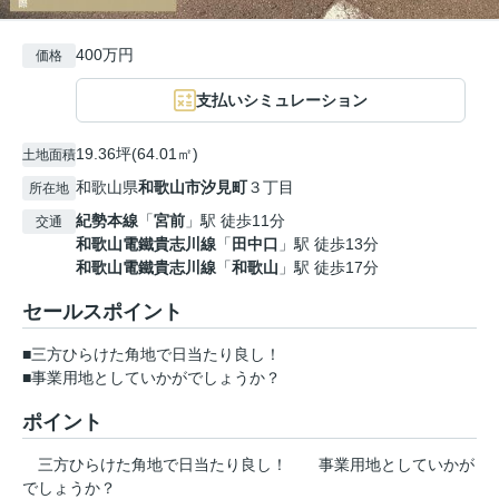
400万円
価格
支払いシミュレーション
19.36坪(64.01㎡)
土地面積
和歌山県
和歌山市
汐見町
３丁目
所在地
紀勢本線
「
宮前
」駅 徒歩11分
交通
和歌山電鐵貴志川線
「
田中口
」駅 徒歩13分
和歌山電鐵貴志川線
「
和歌山
」駅 徒歩17分
セールスポイント
■三方ひらけた角地で日当たり良し！
■事業用地としていかがでしょうか？
ポイント
三方ひらけた角地で日当たり良し！
事業用地としていかが
でしょうか？