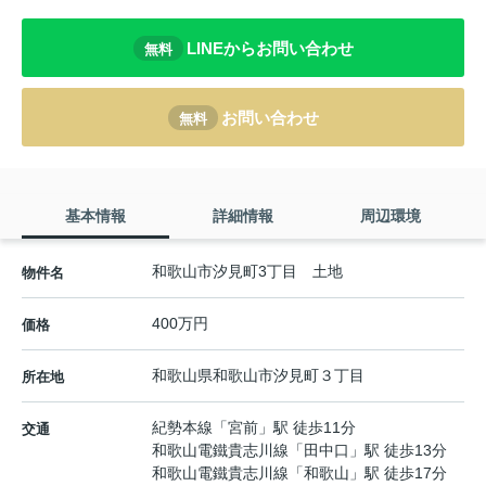
LINEからお問い合わせ
無料
お問い合わせ
無料
基本情報
詳細情報
周辺環境
和歌山市汐見町3丁目 土地
物件名
400万円
価格
和歌山県
和歌山市
汐見町
３丁目
所在地
紀勢本線
「
宮前
」駅 徒歩11分
交通
和歌山電鐵貴志川線
「
田中口
」駅 徒歩13分
和歌山電鐵貴志川線
「
和歌山
」駅 徒歩17分