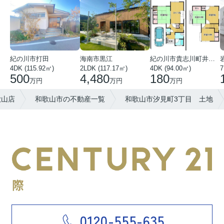
紀の川市打田
海南市黒江
紀の川市貴志川町井ノ口
4DK (115.92㎡)
2LDK (117.17㎡)
4DK (94.00㎡)
7
500
4,480
180
万円
万円
万円
歌山店
和歌山市の不動産一覧
和歌山市汐見町3丁目 土地
0120-555-635