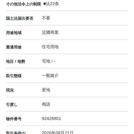
■法22条
その他法令上の制限
不要
国土法届出要否
近隣商業
用途地域
住宅用地
最適用途
宅地 / -
地目 / 地勢
一般媒介
取引態様
更地
現況
相談
引渡し
92428801
物件番号
2026年08月21日
取引条件の