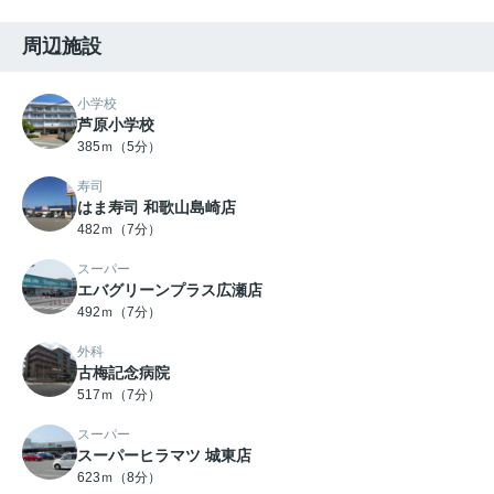
周辺施設
小学校
芦原小学校
385ｍ（5分）
寿司
はま寿司 和歌山島崎店
482ｍ（7分）
スーパー
エバグリーンプラス広瀬店
492ｍ（7分）
外科
古梅記念病院
517ｍ（7分）
スーパー
スーパーヒラマツ 城東店
623ｍ（8分）