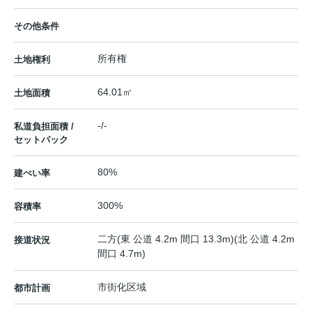
その他条件
所有権
土地権利
64.01㎡
土地面積
-/-
私道負担面積 /
セットバック
80%
建ぺい率
300%
容積率
二方(東 公道 4.2m 間口 13.3m)(北 公道 4.2m
接道状況
間口 4.7m)
市街化区域
都市計画