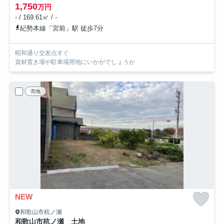
1,750
万円
- / 169.61㎡ / -
紀勢本線「宮前」駅 徒歩7分
昭和通り交差点すぐ
資材置き場や駐車場用地にいかがでしょうか
売地
NEW
和歌山市杭ノ瀬
和歌山市杭ノ瀬 土地