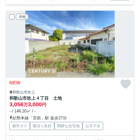
売地
NEW
和歌山市吹上
和歌山市吹上４丁目 土地
3,056
3,000
万
円
- / 146.20㎡ / -
紀勢本線「宮前」駅 徒歩27分
都市ガス
陽当り良好
閑静な住宅地
公共下水