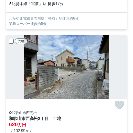
紀勢本線「宮前」駅 徒歩17分
わかやま電鐵貴志川線「神前」駅徒歩約6分
業務スーパー徒歩約5分
売地
和歌山市西高松
和歌山市西高松2丁目 土地
620
万円
- / 102.99㎡ / -