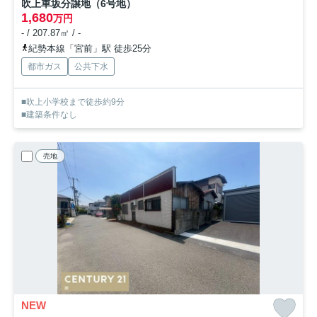
吹上車坂分譲地（6号地）
1,680
万円
- / 207.87㎡ / -
紀勢本線「宮前」駅 徒歩25分
都市ガス
公共下水
■吹上小学校まで徒歩約9分
■建築条件なし
売地
NEW