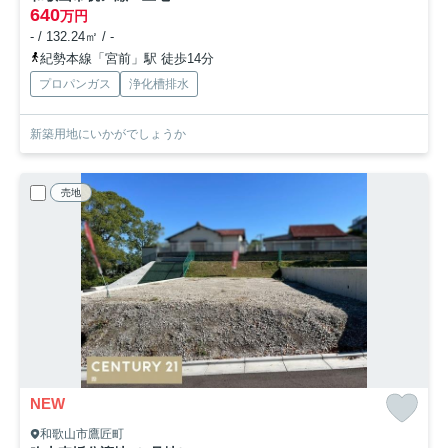
640
万円
- / 132.24㎡ / -
紀勢本線「宮前」駅 徒歩14分
プロパンガス
浄化槽排水
新築用地にいかがでしょうか
売地
NEW
和歌山市鷹匠町