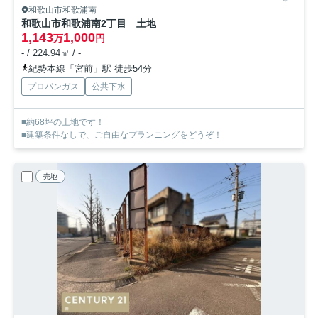
和歌山市和歌浦南
和歌山市和歌浦南2丁目 土地
1,143
1,000
万
円
- / 224.94㎡ / -
紀勢本線「宮前」駅 徒歩54分
プロパンガス
公共下水
■約68坪の土地です！
■建築条件なしで、ご自由なプランニングをどうぞ！
売地