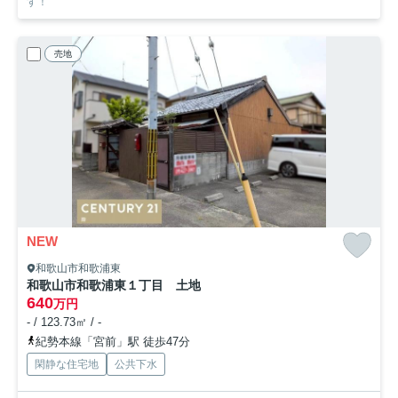
す！
売地
NEW
和歌山市和歌浦東
和歌山市和歌浦東１丁目 土地
640
万円
- / 123.73㎡ / -
紀勢本線「宮前」駅 徒歩47分
閑静な住宅地
公共下水