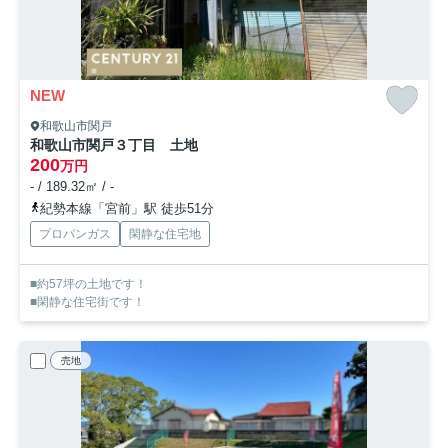
NEW
和歌山市関戸
和歌山市関戸３丁目 土地
200
万円
- / 189.32㎡ / -
紀勢本線「宮前」駅 徒歩51分
プロパンガス
閑静な住宅地
■約57坪の土地です！
■閑静な住宅街です！
売地