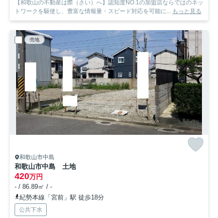
【和歌山の不動産は際（さい）へ】認知度NO.1の加盟店ならではのネッ
トワークを駆使し、豊富な情報量・スピード対応を可能に...
もっと見る
売地
和歌山市中島
和歌山市中島 土地
420
万円
- / 86.89㎡ / -
紀勢本線「宮前」駅 徒歩18分
公共下水