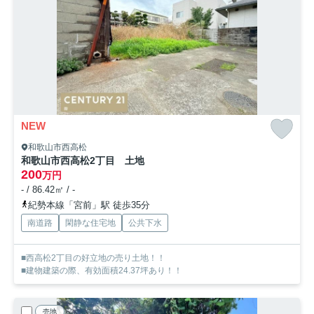
NEW
和歌山市西高松
和歌山市西高松2丁目 土地
200
万円
- / 86.42㎡ / -
紀勢本線「宮前」駅 徒歩35分
南道路
閑静な住宅地
公共下水
■西高松2丁目の好立地の売り土地！！
■建物建築の際、有効面積24.37坪あり！！
売地