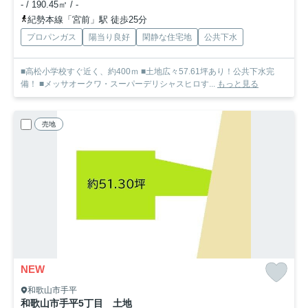
- / 190.45㎡ / -
紀勢本線「宮前」駅 徒歩25分
プロパンガス
陽当り良好
閑静な住宅地
公共下水
■高松小学校すぐ近く、約400ｍ ■土地広々57.61坪あり！公共下水完
備！ ■メッサオークワ・スーパーデリシャスヒロす...
もっと見る
売地
NEW
和歌山市手平
和歌山市手平5丁目 土地