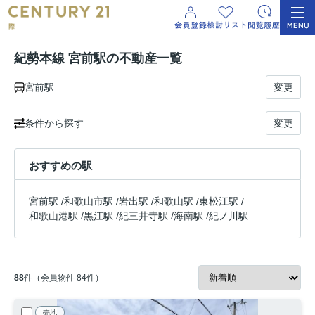
紀勢本線 宮前駅の不動産一覧
宮前駅
変更
条件から探す
変更
おすすめの駅
宮前駅
/
和歌山市駅
/
岩出駅
/
和歌山駅
/
東松江駅
/
和歌山港駅
/
黒江駅
/
紀三井寺駅
/
海南駅
/
紀ノ川駅
88
件（会員物件 84件）
売地