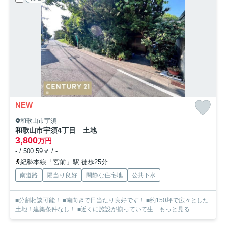
NEW
和歌山市宇須
和歌山市宇須4丁目 土地
3,800
万円
- / 500.59㎡ / -
紀勢本線「宮前」駅 徒歩25分
南道路
陽当り良好
閑静な住宅地
公共下水
■分割相談可能！ ■南向きで日当たり良好です！ ■約150坪で広々とした
土地！建築条件なし！ ■近くに施設が揃っていて生...
もっと見る