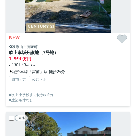
NEW
和歌山市鷹匠町
吹上車坂分譲地（7号地）
1,990
万円
- / 301.43㎡ / -
紀勢本線「宮前」駅 徒歩25分
都市ガス
公共下水
■吹上小学校まで徒歩約9分
■建築条件なし
売地