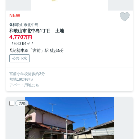
NEW
和歌山市北中島
和歌山市北中島1丁目 土地
4,770
万円
- / 630.94㎡ / -
紀勢本線「宮前」駅 徒歩5分
公共下水
宮前小学校徒歩約3分
敷地190坪超え
アパート用地にも
売地