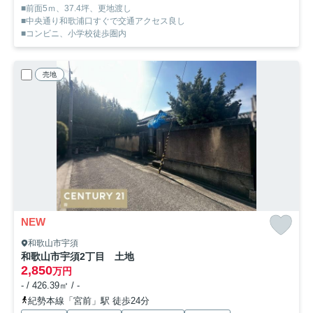
■前面5ｍ、37.4坪、更地渡し
■中央通り和歌浦口すぐで交通アクセス良し
■コンビニ、小学校徒歩圏内
売地
NEW
和歌山市宇須
和歌山市宇須2丁目 土地
2,850
万円
- / 426.39㎡ / -
紀勢本線「宮前」駅 徒歩24分