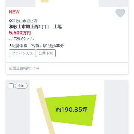
NEW
和歌山市堀止西
和歌山市堀止西2丁目 土地
5,500
万円
- / 729.69㎡ / -
紀勢本線「宮前」駅 徒歩30分
プロパンガス
公共下水
前面道路幅約5.5ｍ
売地