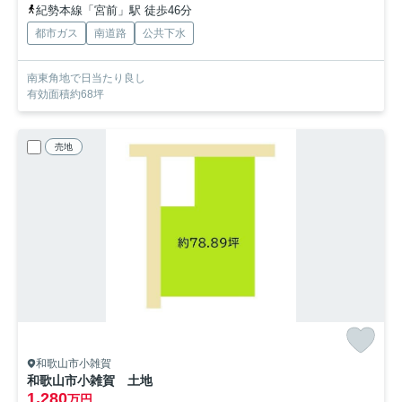
紀勢本線「宮前」駅 徒歩46分
都市ガス
南道路
公共下水
南東角地で日当たり良し
有効面積約68坪
売地
和歌山市小雑賀
和歌山市小雑賀 土地
1,280
万円