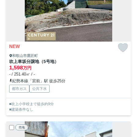
NEW
和歌山市鷹匠町
吹上車坂分譲地（5号地）
1,598
万円
- / 251.40㎡ / -
紀勢本線「宮前」駅 徒歩25分
都市ガス
公共下水
■吹上小学校まで徒歩約9分
■建築条件なし
売地