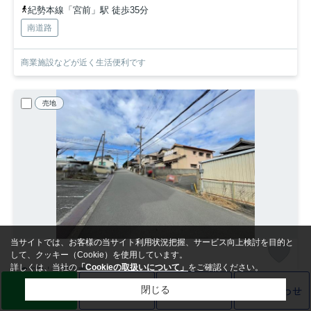
紀勢本線「宮前」駅 徒歩35分
南道路
商業施設などが近く生活便利です
売地
当サイトでは、お客様の当サイト利用状況把握、サービス向上検討を目的と
して、クッキー（Cookie）を使用しています。
詳しくは、当社の
「Cookieの取扱いについて」
をご確認ください。
和歌山市新堀東
和歌山市新堀東２丁目 土地
LINE
売却査定
電話
お問い合わせ
閉じる
1,780
万円