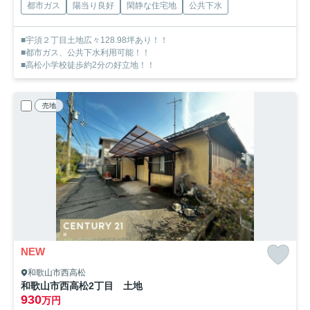
都市ガス
陽当り良好
閑静な住宅地
公共下水
■宇須２丁目土地広々128.98坪あり！！
■都市ガス、公共下水利用可能！！
■高松小学校徒歩約2分の好立地！！
売地
NEW
和歌山市西高松
和歌山市西高松2丁目 土地
930
万円