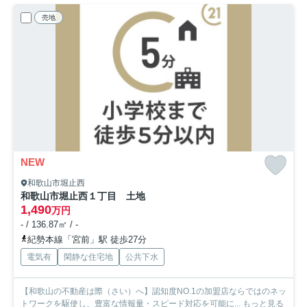
売地
NEW
和歌山市堀止西
和歌山市堀止西１丁目 土地
1,490
万円
- / 136.87㎡ / -
紀勢本線「宮前」駅 徒歩27分
電気有
閑静な住宅地
公共下水
【和歌山の不動産は際（さい）へ】認知度NO.1の加盟店ならではのネッ
トワークを駆使し、豊富な情報量・スピード対応を可能に...
もっと見る