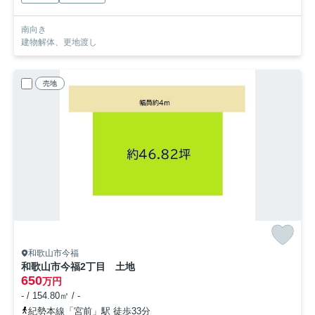
南向き
建物解体、更地渡し
売地
和歌山市今福
和歌山市今福2丁目 土地
650
万円
- / 154.80㎡ / -
紀勢本線「宮前」駅 徒歩33分