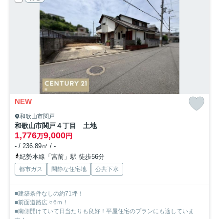
NEW
和歌山市関戸
和歌山市関戸４丁目 土地
1,776
9,000
万
円
- / 236.89㎡ / -
紀勢本線「宮前」駅 徒歩56分
都市ガス
閑静な住宅地
公共下水
■建築条件なしの約71坪！
■前面道路広々6ｍ！
■南側開けていて日当たりも良好！平屋住宅のプランにも適していま