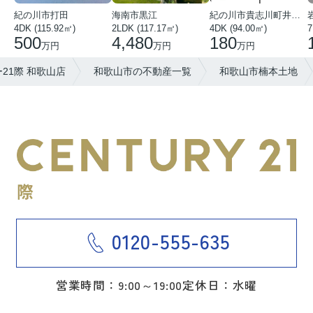
紀の川市打田
海南市黒江
紀の川市貴志川町井ノ口
4DK (115.92㎡)
2LDK (117.17㎡)
4DK (94.00㎡)
7
500
4,480
180
万円
万円
万円
21際 和歌山店
和歌山市の不動産一覧
和歌山市楠本土地
0120-555-635
営業時間：9:00～19:00
定休日：水曜