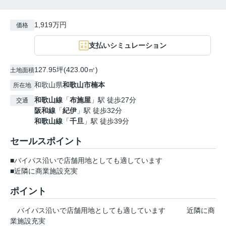
1,919万円
価格
支払いシミュレーション
127.95坪(423.00㎡)
土地面積
和歌山県
和歌山市
楠本
所在地
和歌山線
「
布施屋
」駅 徒歩27分
交通
阪和線
「
紀伊
」駅 徒歩32分
和歌山線
「
千旦
」駅 徒歩39分
セールスポイント
■バイパス沿いで店舗用地としても適しています
■近隣に商業施設充実
ポイント
バイパス沿いで店舗用地としても適しています
近隣に商
業施設充実