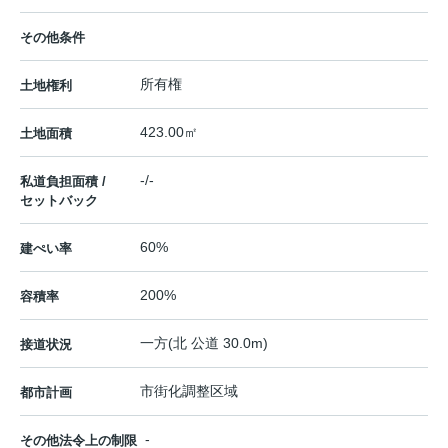
その他条件
所有権
土地権利
423.00㎡
土地面積
-/-
私道負担面積 /
セットバック
60%
建ぺい率
200%
容積率
一方(北 公道 30.0m)
接道状況
市街化調整区域
都市計画
-
その他法令上の制限