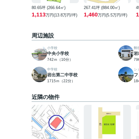
80.65坪 (266.64㎡)
267.41坪 (884.00㎡)
4
1,113
1,460
1
万円(13.8万円/坪)
万円(5.5万円/坪)
周辺施設
小学校
郵
中央小学校
岩
742ｍ（10分）
7
中学校
シ
岩出第二中学校
フ
1715ｍ（22分）
1
近隣の物件