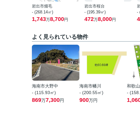
岩出市畑毛
岩出市桜台
- (268.14㎡)
- (195.39㎡)
-
1,743
8,700
472
8,000
4
万
円
万
円
よく見られている物件
海南市大野中
海南市幡川
和歌山
- (115.93㎡)
- (200.55㎡)
- (158
869
7,300
900
1,06
万
円
万円