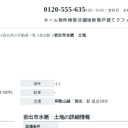
0120-555-635
9:00～19:00 / 定休日：水
ホーム
物件検索
分譲地
新築戸建て
リフ
岩出市水栖 土地
岩出市の不動産一覧
岩出駅
-(-)
築年
4.58坪)
-
駐車
和歌山線
「
岩出
」駅 徒歩18分
交通
岩出市水栖 土地の詳細情報
設備条件