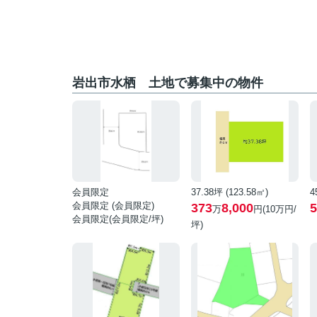
岩出市水栖 土地で募集中の物件
会員限定
37.38坪 (123.58㎡)
4
会員限定
(
会員限定
)
373
8,000
5
万
円(10万円/
会員限定
(
会員限定
/坪)
坪)