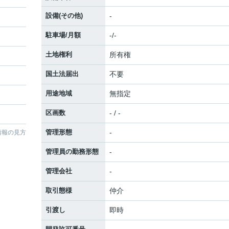
設備(その他)
-
駐車場/月額
-/-
土地権利
所有権
国土法届出
不要
用途地域
無指定
区画数
- / -
管理形態
-
情報の見方
管理員の勤務形態
-
管理会社
-
取引態様
仲介
引渡し
即時