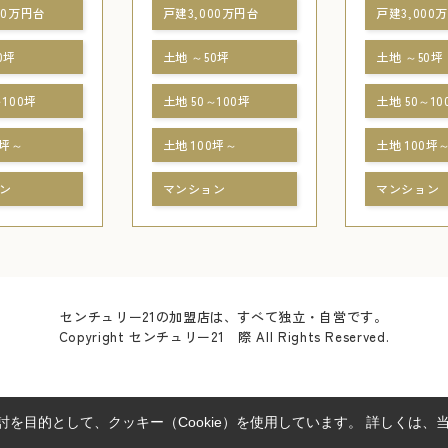
00万円台
戸建3,000万円台
戸建3,000
0坪
土地 ～50坪
土地 ～50坪
～100坪
土地 50～100坪
土地 50～10
0坪～
土地 100坪～
土地 100坪
ン
マンション
マンション
センチュリー21の加盟店は、すべて独立・自営です。
Copyright センチュリー21 際 All Rights Reserved.
を目的として、クッキー（Cookie）を使用しています。
詳しくは、