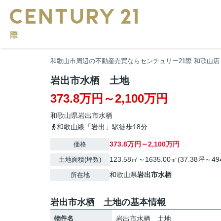
和歌山市周辺の不動産売買ならセンチュリー21際 和歌山店
岩出市水栖 土地
373.8万円～2,100万円
和歌山県
岩出市
水栖
和歌山線「岩出」駅徒歩18分
373.8万円～2,100万円
価格
123.58㎡～1635.00㎡(37.38坪～49
土地面積(坪数)
和歌山県
岩出市
水栖
所在地
岩出市水栖 土地の基本情報
物件名
岩出市水栖 土地