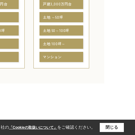
万円台
戸建3,000万円台
土地 ～50坪
0坪
土地 50～100坪
～
土地 100坪～
マンション
当社の
をご確認ください。
閉じる
「Cookieの取扱いについて」