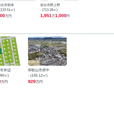
岩出市荊本
岩出市野上野
 (133.51㎡)
- (713.28㎡)
00
1,951
1,000
万円
万
円
市井辺
和歌山市府中
.90㎡)
- (155.12㎡)
0
929
万円
万円