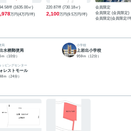
94.58坪 (1635.00㎡)
220.87坪 (730.18㎡)
会員限定
会員限定
(
会員限定
)
,978
2,100
万円(4万円/坪)
万円(9.5万円/坪)
会員限定
(
会員限定
/坪
便局
小学校
出水栖郵便局
上岩出小学校
96ｍ（10分）
959ｍ（12分）
ョッピングセンター
ォレストモール
848ｍ（24分）