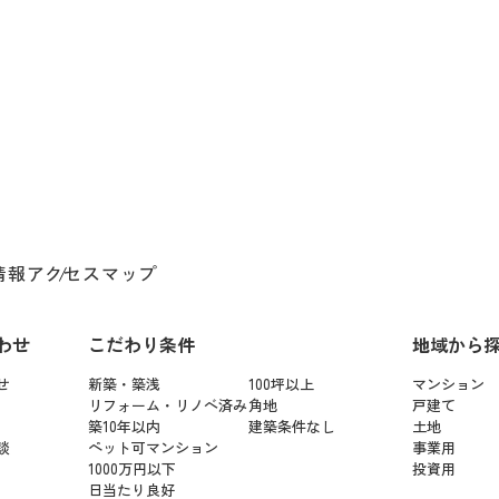
情報
アクセスマップ
わせ
こだわり条件
地域から
せ
新築・築浅
100坪以上
マンション
リフォーム・リノベ済み
角地
戸建て
築10年以内
建築条件なし
土地
談
ペット可マンション
事業用
1000万円以下
投資用
日当たり良好