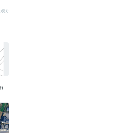
の見方
坪)