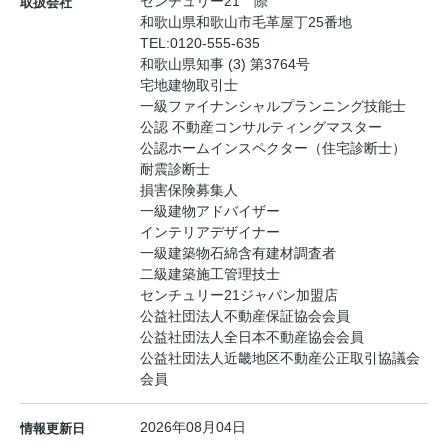
センチュリー21 際
取扱会社
和歌山県和歌山市毛革屋丁25番地
TEL:
0120-555-635
和歌山県知事 (3) 第3764号
宅地建物取引士
一級ファイナンシャルプランニング技能士
公認 不動産コンサルティングマスター
公認ホームインスペクター（住宅診断士）
耐震診断士
損害保険募集人
一級建物アドバイザー
インテリアデザイナー
一級建築物石綿含有建材調査者
二級建築施工管理技士
センチュリー21ジャパン加盟店
公益社団法人不動産保証協会会員
公益社団法人全日本不動産協会会員
公益社団法人近畿地区不動産公正取引協議会
会員
2026年08月04日
情報更新日