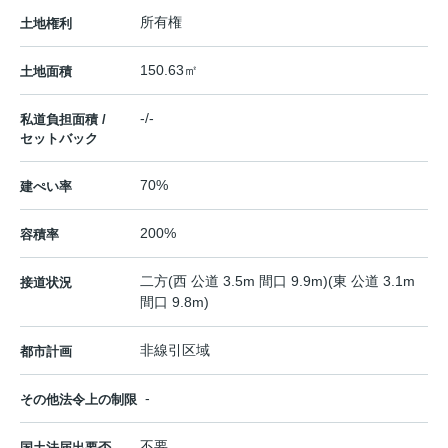
所有権
土地権利
150.63㎡
土地面積
-/-
私道負担面積 /
セットバック
70%
建ぺい率
200%
容積率
二方(西 公道 3.5m 間口 9.9m)(東 公道 3.1m
接道状況
間口 9.8m)
非線引区域
都市計画
-
その他法令上の制限
不要
国土法届出要否