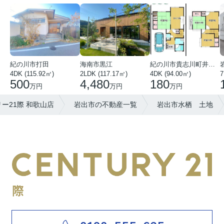
紀の川市打田
海南市黒江
紀の川市貴志川町井ノ口
4DK (115.92㎡)
2LDK (117.17㎡)
4DK (94.00㎡)
7
500
4,480
180
万円
万円
万円
ー21際 和歌山店
岩出市の不動産一覧
岩出市水栖 土地