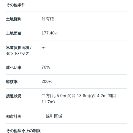
その他条件
所有権
土地権利
177.40㎡
土地面積
-/-
私道負担面積 /
セットバック
70%
建ぺい率
200%
容積率
二方(北 5.0m 間口 13.6m)(西 4.2m 間口
接道状況
11.7m)
非線引区域
都市計画
-
その他法令上の制限