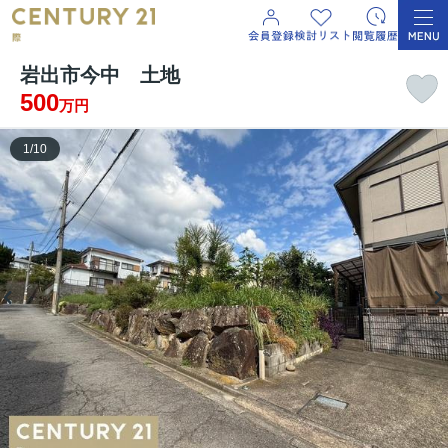
岩出市今中 土地
500
万円
1
/
10