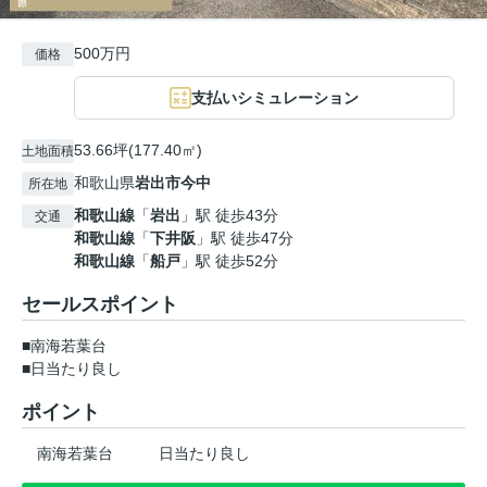
500万円
価格
支払いシミュレーション
53.66坪(177.40㎡)
土地面積
和歌山県
岩出市
今中
所在地
和歌山線
「
岩出
」駅 徒歩43分
交通
和歌山線
「
下井阪
」駅 徒歩47分
和歌山線
「
船戸
」駅 徒歩52分
セールスポイント
■南海若葉台
■日当たり良し
ポイント
南海若葉台
日当たり良し