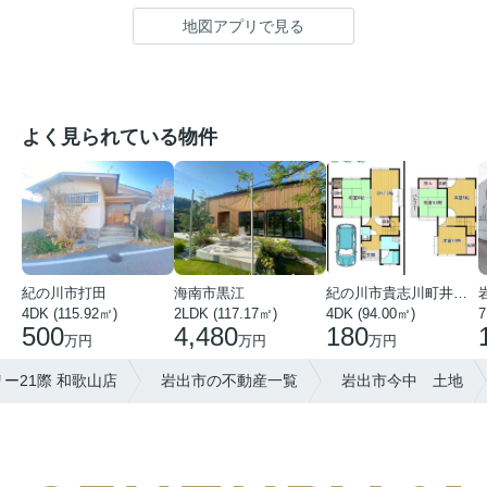
地図アプリで見る
よく見られている物件
紀の川市打田
海南市黒江
紀の川市貴志川町井ノ口
4DK (115.92㎡)
2LDK (117.17㎡)
4DK (94.00㎡)
7
500
4,480
180
万円
万円
万円
ー21際 和歌山店
岩出市の不動産一覧
岩出市今中 土地