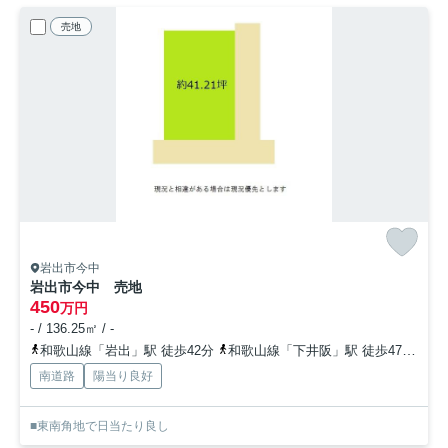
売地
岩出市今中
岩出市今中 売地
450
万円
- / 136.25㎡ / -
和歌山線「岩出」駅 徒歩42分
和歌山線「下井阪」駅 徒歩47分
和
南道路
陽当り良好
■東南角地で日当たり良し