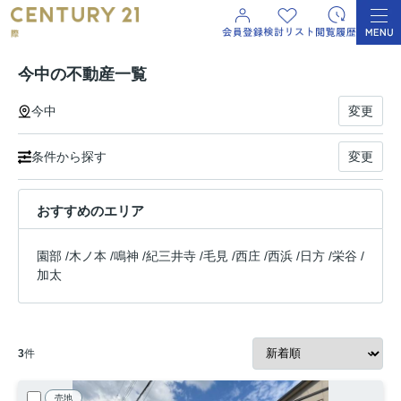
今中の不動産一覧
今中
変更
条件から探す
変更
おすすめのエリア
園部
/
木ノ本
/
鳴神
/
紀三井寺
/
毛見
/
西庄
/
西浜
/
日方
/
栄谷
/
加太
3
件
売地