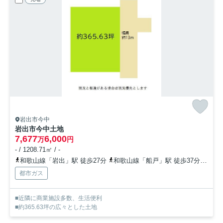
岩出市今中
岩出市今中土地
7,677
6,000
万
円
- / 1208.71㎡ / -
和歌山線「岩出」駅 徒歩27分
和歌山線「船戸」駅 徒歩37分
和歌
都市ガス
■近隣に商業施設多数、生活便利
■約365.63坪の広々とした土地