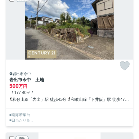
岩出市今中
岩出市今中 土地
500
万円
- / 177.40㎡ / -
和歌山線「岩出」駅 徒歩43分
和歌山線「下井阪」駅 徒歩47分
和
■南海若葉台
■日当たり良し
売地