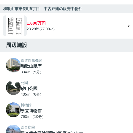
和歌山市東長町5丁目 中古戸建の販売中物件
1,690万円
23.29坪(77.00㎡)
周辺施設
都道府県機関
和歌山県庁
334ｍ（5分）
公園
砂山公園
435ｍ（6分）
博物館
県立博物館
763ｍ（10分）
総合病院