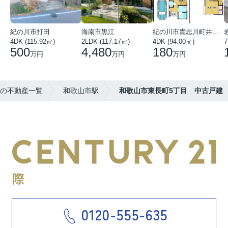
紀の川市打田
海南市黒江
紀の川市貴志川町井ノ口
4DK (115.92㎡)
2LDK (117.17㎡)
4DK (94.00㎡)
7
500
4,480
180
万円
万円
万円
の不動産一覧
和歌山市駅
和歌山市東長町5丁目 中古戸建
0120-555-635