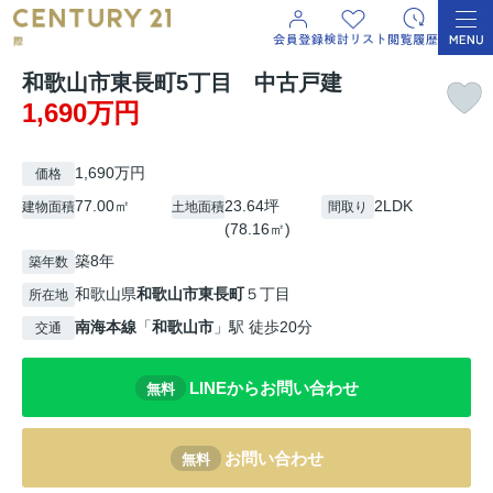
和歌山市東長町5丁目 中古戸建
1,690万円
1,690万円
価格
77.00㎡
23.64坪
2LDK
建物面積
土地面積
間取り
(78.16㎡)
築8年
築年数
和歌山県
和歌山市
東長町
５丁目
所在地
南海本線
「
和歌山市
」駅 徒歩20分
交通
LINEからお問い合わせ
無料
お問い合わせ
無料