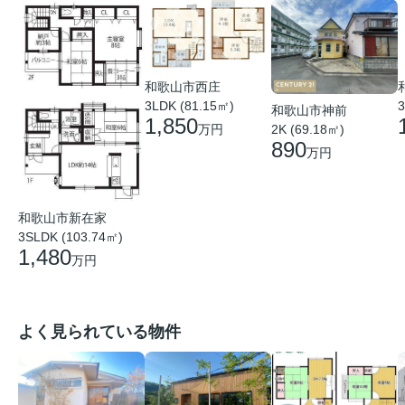
和歌山市西庄
3LDK (81.15㎡)
3
和歌山市神前
1,850
2K (69.18㎡)
万円
890
万円
和歌山市新在家
3SLDK (103.74㎡)
1,480
万円
よく見られている物件