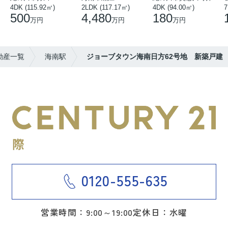
4DK (115.92㎡)
2LDK (117.17㎡)
4DK (94.00㎡)
7
500
4,480
180
万円
万円
万円
動産一覧
海南駅
ジョーブタウン海南日方62号地 新築戸建
0120-555-635
営業時間：9:00～19:00
定休日：水曜