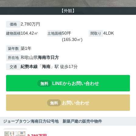
【外観】
2,780万円
価格
104.42㎡
50坪
4LDK
建物面積
土地面積
間取り
(165.30㎡)
築1年
築年数
和歌山県
海南市
日方
所在地
紀勢本線
「
海南
」駅 徒歩17分
交通
LINEからお問い合わせ
無料
お問い合わせ
無料
ジョーブタウン海南日方62号地 新築戸建の販売中物件
2,780万円