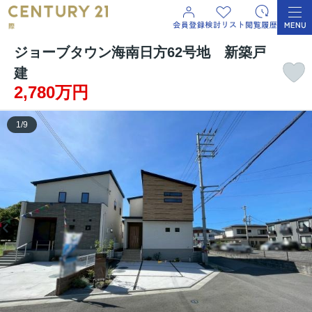
ジョーブタウン海南日方62号地 新築戸
建
2,780万円
1
/
9