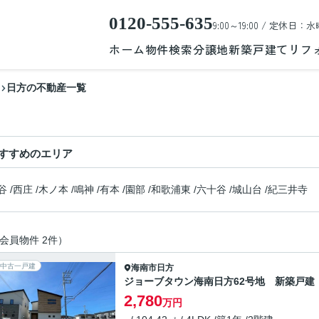
0120-555-635
9:00～19:00 / 定休日：水
ホーム
物件検索
分譲地
新築戸建て
リフ
日方の不動産一覧
すすめのエリア
谷
/
西庄
/
木ノ本
/
鳴神
/
有本
/
園部
/
和歌浦東
/
六十谷
/
城山台
/
紀三井寺
会員物件 2件）
中古一戸建
海南市
日方
ジョーブタウン海南日方62号地 新築戸建
2,780
万円