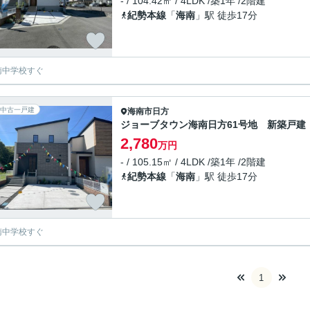
- / 104.42㎡ / 4LDK /築1年 /2階建
紀勢本線
「
海南
」駅 徒歩17分
南中学校すぐ
中古一戸建
海南市
日方
ジョーブタウン海南日方61号地 新築戸建
2,780
万円
- / 105.15㎡ / 4LDK /築1年 /2階建
紀勢本線
「
海南
」駅 徒歩17分
南中学校すぐ
1