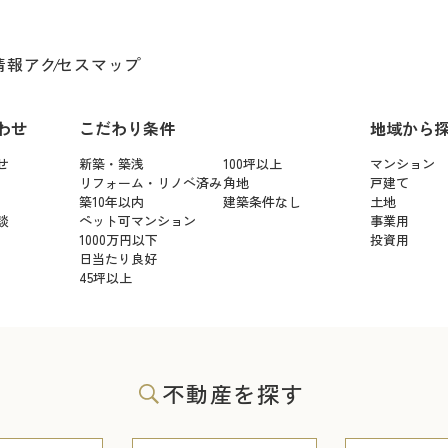
情報
アクセスマップ
わせ
こだわり条件
地域から
せ
新築・築浅
100坪以上
マンション
リフォーム・リノベ済み
角地
戸建て
築10年以内
建築条件なし
土地
談
ペット可マンション
事業用
1000万円以下
投資用
日当たり良好
45坪以上
不動産を探す