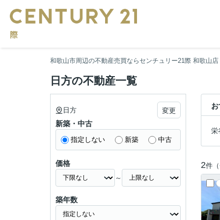
和歌山市周辺の不動産売買ならセンチュリー21際 和歌山店
日方の不動産一覧
お
日方
変更
新築・中古
栄
指定しない
新築
中古
価格
2
件（
～
築年数