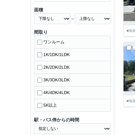
面積
～
■海
間取り
ワンルーム
1K/1DK/1LDK
2K/2DK/2LDK
3K/3DK/3LDK
4K/4DK/4LDK
■海
5K以上
駅・バス停からの時間