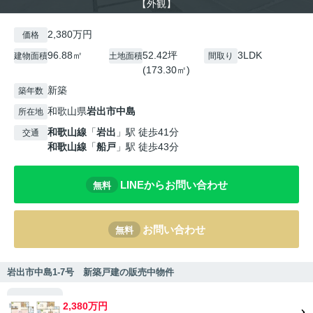
【外観】
2,380万円
価格
96.88㎡
52.42坪
3LDK
建物面積
土地面積
間取り
(173.30㎡)
新築
築年数
和歌山県
岩出市
中島
所在地
和歌山線
「
岩出
」駅 徒歩41分
交通
和歌山線
「
船戸
」駅 徒歩43分
LINEからお問い合わせ
無料
お問い合わせ
無料
岩出市中島1-7号 新築戸建の販売中物件
2,380万円