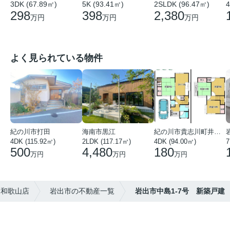
3DK (67.89㎡)
5K (93.41㎡)
2SLDK (96.47㎡)
4
298
398
2,380
万円
万円
万円
よく見られている物件
紀の川市打田
海南市黒江
紀の川市貴志川町井ノ口
4DK (115.92㎡)
2LDK (117.17㎡)
4DK (94.00㎡)
7
500
4,480
180
万円
万円
万円
 和歌山店
岩出市の不動産一覧
岩出市中島1-7号 新築戸建