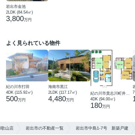
岩出市金池
2LDK (84.54㎡)
3,800
万円
よく見られている物件
紀の川市打田
海南市黒江
4DK (115.92㎡)
7
2LDK (117.17㎡)
紀の川市貴志川町井ノ口
500
4,480
4DK (94.00㎡)
万円
万円
180
万円
和歌山店
岩出市の不動産一覧
岩出市中島1-7号 新築戸建