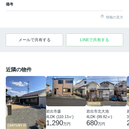
備考
情報の見方
メールで共有する
LINEで共有する
近隣の物件
岩出市森
岩出市北大池
4LDK (110.13㎡)
4LDK (99.82㎡)
3
1,290
680
万円
万円