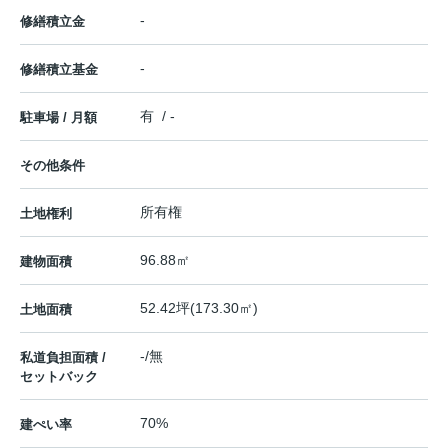
-
修繕積立金
-
修繕積立基金
有 / -
駐車場 / 月額
その他条件
所有権
土地権利
96.88㎡
建物面積
52.42坪(173.30㎡)
土地面積
-/無
私道負担面積 /
セットバック
70%
建ぺい率