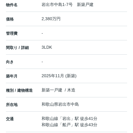
岩出市中島1-7号 新築戸建
物件名
2,380万円
価格
-
管理費
3LDK
間取り / 詳細
-
向き
2025年11月 (新築)
築年月
新築一戸建 / 木造
種別 / 建物構造
和歌山県
岩出市
中島
所在地
和歌山線
「
岩出
」駅 徒歩41分
交通
和歌山線
「
船戸
」駅 徒歩43分