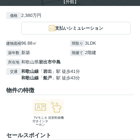
【外観】
2,380万円
価格
支払いシミュレーション
96.88㎡
3LDK
建物面積
間取り
新築
2階建
築年数
階建て
和歌山県
岩出市
中島
所在地
和歌山線
「
岩出
」駅 徒歩41分
交通
和歌山線
「
船戸
」駅 徒歩43分
物件の特徴
TVモニタ
浴室乾燥機
付きインタ
ーホン
セールスポイント