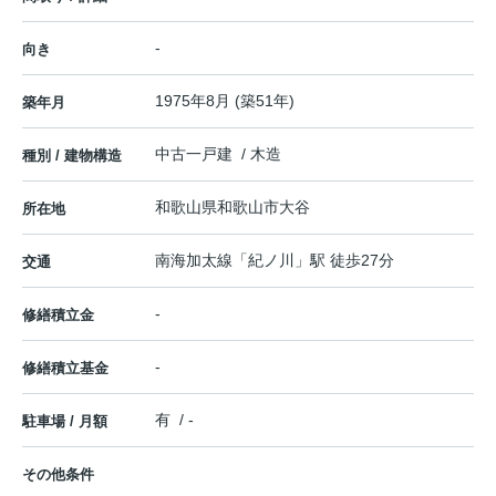
-
向き
1975年8月 (築51年)
築年月
中古一戸建 / 木造
種別 / 建物構造
和歌山県
和歌山市
大谷
所在地
南海加太線
「
紀ノ川
」駅 徒歩27分
交通
-
修繕積立金
-
修繕積立基金
有 / -
駐車場 / 月額
その他条件