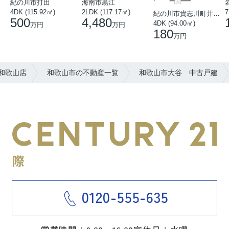
紀の川市打田
海南市黒江
4DK (115.92㎡)
7
2LDK (117.17㎡)
紀の川市貴志川町井ノ口
500
4,480
4DK (94.00㎡)
万円
万円
180
万円
和歌山店
和歌山市の不動産一覧
和歌山市大谷 中古戸建
0120-555-635