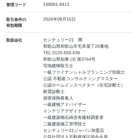
148001-8413
管理コード
2026年08月15日
取引条件の
有効期限
センチュリー21 際
取扱会社
和歌山県和歌山市毛革屋丁25番地
TEL:
0120-555-635
和歌山県知事 (3) 第3764号
宅地建物取引士
一級ファイナンシャルプランニング技能士
公認 不動産コンサルティングマスター
公認ホームインスペクター（住宅診断士）
耐震診断士
損害保険募集人
一級建物アドバイザー
インテリアデザイナー
一級建築物石綿含有建材調査者
二級建築施工管理技士
センチュリー21ジャパン加盟店
公益社団法人不動産保証協会会員