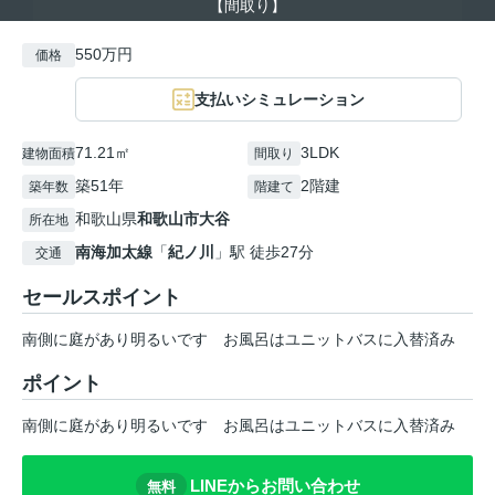
【間取り】
550万円
価格
支払いシミュレーション
71.21㎡
3LDK
建物面積
間取り
築51年
2階建
築年数
階建て
和歌山県
和歌山市
大谷
所在地
南海加太線
「
紀ノ川
」駅 徒歩27分
交通
セールスポイント
南側に庭があり明るいです お風呂はユニットバスに入替済み
ポイント
南側に庭があり明るいです
お風呂はユニットバスに入替済み
LINEからお問い合わせ
無料