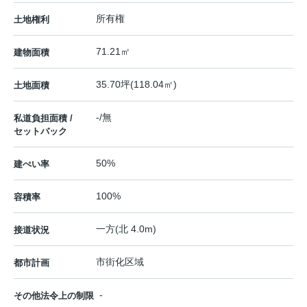
所有権
土地権利
71.21㎡
建物面積
35.70坪(118.04㎡)
土地面積
-/無
私道負担面積 /
セットバック
50%
建ぺい率
100%
容積率
一方(北 4.0m)
接道状況
市街化区域
都市計画
-
その他法令上の制限