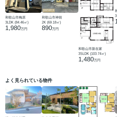
3
和歌山市梅原
和歌山市神前
3LDK (84.46㎡)
2K (69.18㎡)
1,980
890
万円
万円
和歌山市新在家
3SLDK (103.74㎡)
1,480
万円
よく見られている物件