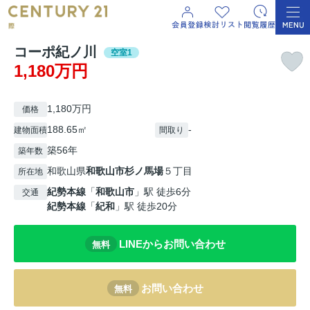
コーポ紀ノ川
空室1
1,180万円
1,180万円
価格
188.65㎡
-
建物面積
間取り
築56年
築年数
和歌山県
和歌山市
杉ノ馬場
５丁目
所在地
紀勢本線
「
和歌山市
」駅 徒歩6分
交通
紀勢本線
「
紀和
」駅 徒歩20分
LINEからお問い合わせ
無料
お問い合わせ
無料