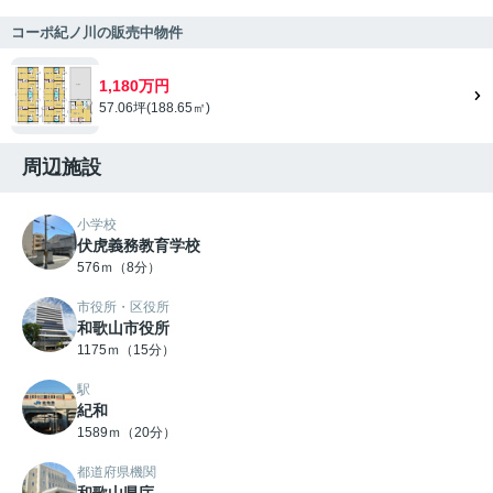
コーポ紀ノ川の販売中物件
1,180万円
57.06坪(188.65㎡)
周辺施設
小学校
伏虎義務教育学校
576ｍ（8分）
市役所・区役所
和歌山市役所
1175ｍ（15分）
駅
紀和
1589ｍ（20分）
都道府県機関