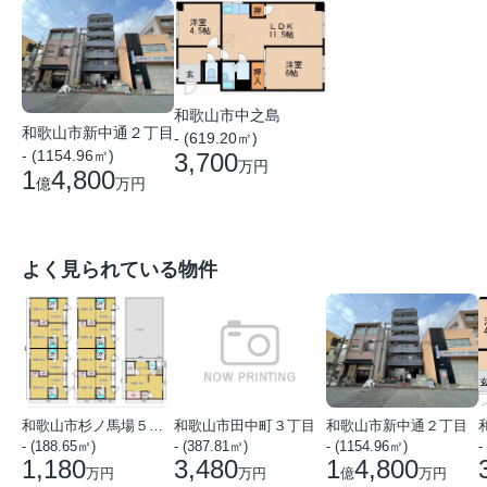
和歌山市中之島
和歌山市新中通２丁目
- (619.20㎡)
- (1154.96㎡)
3,700
万円
1
4,800
億
万円
よく見られている物件
和歌山市杉ノ馬場５丁目
和歌山市田中町３丁目
和歌山市新中通２丁目
- (188.65㎡)
- (387.81㎡)
- (1154.96㎡)
-
1,180
3,480
1
4,800
万円
万円
億
万円