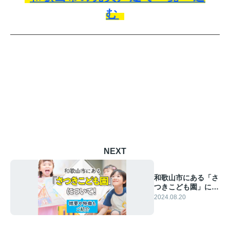
む
NEXT
和歌山市にある「さ
つきこども園」につ
いて！概要や特徴も
2024.08.20
ご紹介