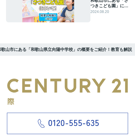
和歌山市にある「さ
つきこども園」につ
いて！概要や特徴も
2024.08.20
ご紹介
和歌山市にある「和歌山県立向陽中学校」の概要をご紹介！教育も解説
0120-555-635