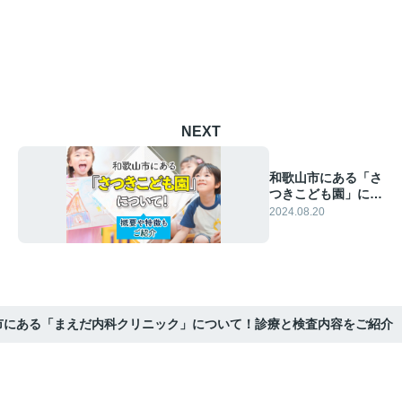
NEXT
和歌山市にある「さ
つきこども園」につ
いて！概要や特徴も
2024.08.20
ご紹介
市にある「まえだ内科クリニック」について！診療と検査内容をご紹介