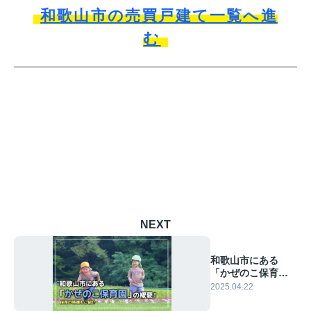
和歌山市の売買戸建て一覧へ進
む
NEXT
和歌山市にある
「かぜのこ保育
園」の概要！保育
2025.04.22
の特徴もご紹介