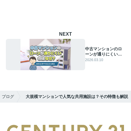
NEXT
中古マンションのロ
ーンが通りにくいの
はなぜ？耐震基準や
2026.03.10
対処法も解説
ブログ
大規模マンションで人気な共用施設は？その特徴も解説