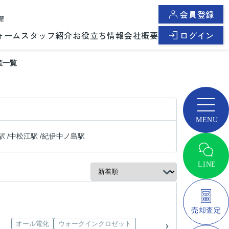
会員登録
曜
ォーム
スタッフ紹介
お役立ち情報
会社概要
ログイン
産一覧
駅
/
中松江駅
/
紀伊中ノ島駅
オール電化
ウォークインクロゼット