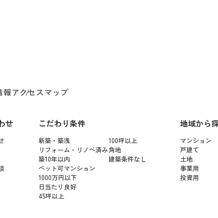
情報
アクセスマップ
わせ
こだわり条件
地域から
せ
新築・築浅
100坪以上
マンション
リフォーム・リノベ済み
角地
戸建て
築10年以内
建築条件なし
土地
談
ペット可マンション
事業用
1000万円以下
投資用
日当たり良好
45坪以上