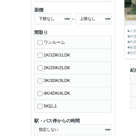
面積
～
■人
間取り
■外
ワンルーム
■内
■家
■別
1K/1DK/1LDK
2K/2DK/2LDK
紀
3K/3DK/3LDK
4K/4DK/4LDK
5K以上
駅・バス停からの時間