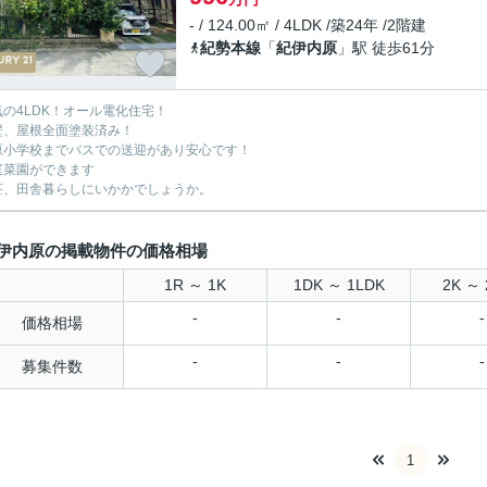
- / 124.00㎡ / 4LDK /築24年 /2階建
紀勢本線
「
紀伊内原
」駅 徒歩61分
気の4LDK！オール電化住宅！
壁、屋根全面塗装済み！
原小学校までバスでの送迎があり安心です！
庭菜園ができます
荘、田舎暮らしにいかかでしょうか。
伊内原の掲載物件の価格相場
1R ～ 1K
1DK ～ 1LDK
2K ～ 
-
-
-
価格相場
-
-
-
募集件数
1