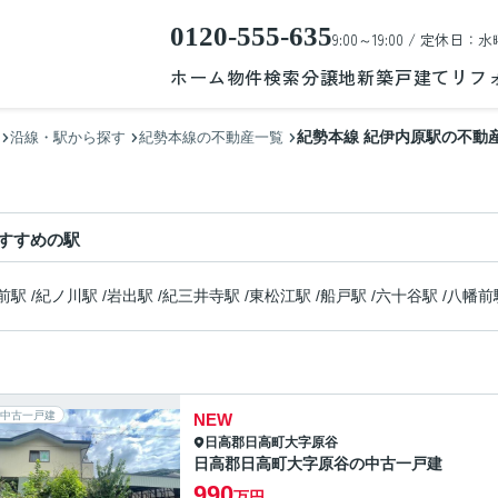
0120-555-635
9:00～19:00 / 定休日：水
ホーム
物件検索
分譲地
新築戸建て
リフ
紀勢本線 紀伊内原駅の不動
沿線・駅から探す
紀勢本線の不動産一覧
すすめの駅
前駅
/
紀ノ川駅
/
岩出駅
/
紀三井寺駅
/
東松江駅
/
船戸駅
/
六十谷駅
/
八幡前
中古一戸建
NEW
日高郡日高町
大字原谷
日高郡日高町大字原谷の中古一戸建
990
万円