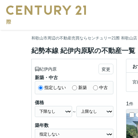
和歌山市周辺の不動産売買ならセンチュリー21際 和歌山店
紀勢本線 紀伊内原駅の不動産一覧
お
紀伊内原
変更
新築・中古
宮
指定しない
新築
中古
価格
1
件
～
築年数