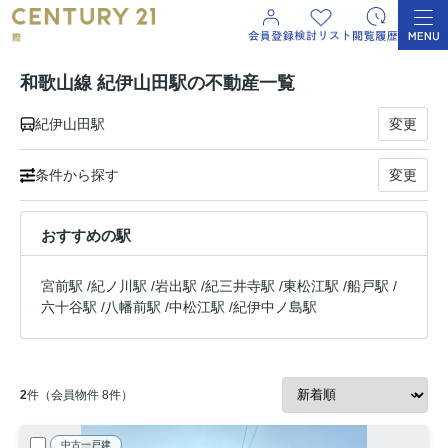
和歌山線 紀伊山田駅の不動産一覧
紀伊山田駅
変更
条件から探す
変更
おすすめの駅
宮前駅
/
紀ノ川駅
/
岩出駅
/
紀三井寺駅
/
東松江駅
/
船戸駅
/
六十谷駅
/
八幡前駅
/
中松江駅
/
紀伊中ノ島駅
2
件（会員物件 8件）
中古一戸建