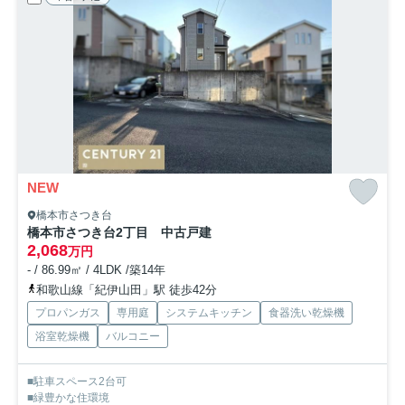
NEW
橋本市さつき台
橋本市さつき台2丁目 中古戸建
2,068
万円
- / 86.99㎡ / 4LDK /築14年
和歌山線「紀伊山田」駅 徒歩42分
プロパンガス
専用庭
システムキッチン
食器洗い乾燥機
浴室乾燥機
バルコニー
■駐車スペース2台可
■緑豊かな住環境