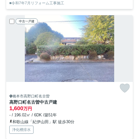
■令和7年7月リフォーム工事施工
中古一戸建
橋本市高野口町名古曽
高野口町名古曽中古戸建
1,600
万円
- / 196.02㎡ / 6DK /築51年
和歌山線「紀伊山田」駅 徒歩30分
浄化槽排水