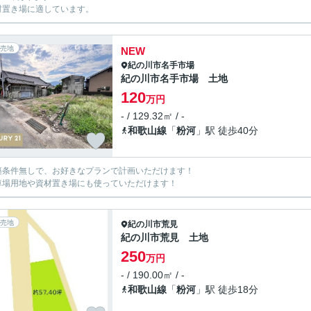
材置き場に適しています。
売地
NEW
紀の川市
名手市場
紀の川市名手市場 土地
120
万円
- / 129.32㎡ / -
和歌山線
「
粉河
」駅 徒歩40分
築条件無しで、お好きなプランで計画いただけます！
車場用地や資材置き場にも使っていただけます！
売地
紀の川市
荒見
紀の川市荒見 土地
250
万円
- / 190.00㎡ / -
和歌山線
「
粉河
」駅 徒歩18分