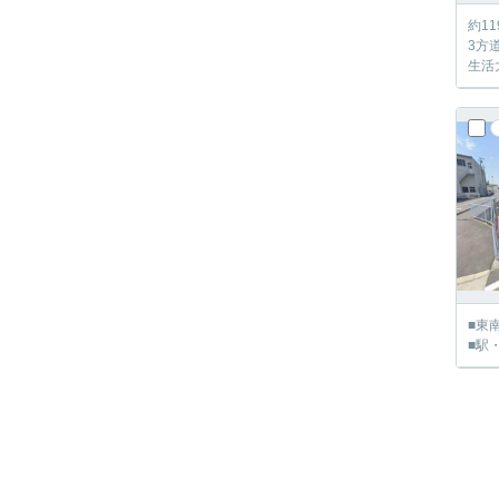
約1
3方
生活
■東
■駅