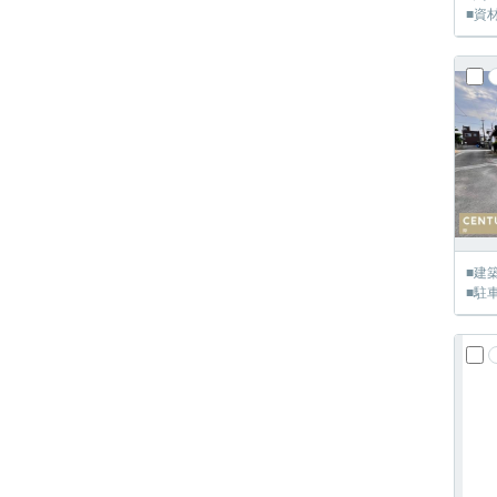
■資
■建
■駐