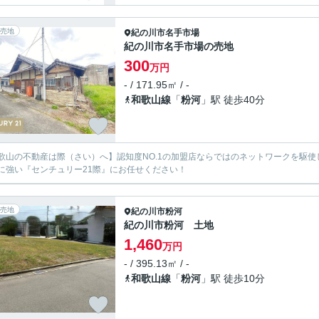
売地
紀の川市
名手市場
紀の川市名手市場の売地
300
万円
- / 171.95㎡ / -
和歌山線
「
粉河
」駅 徒歩40分
歌山の不動産は際（さい）へ】認知度NO.1の加盟店ならではのネットワークを駆
に強い『センチュリー21際』にお任せください！
売地
紀の川市
粉河
紀の川市粉河 土地
1,460
万円
- / 395.13㎡ / -
和歌山線
「
粉河
」駅 徒歩10分