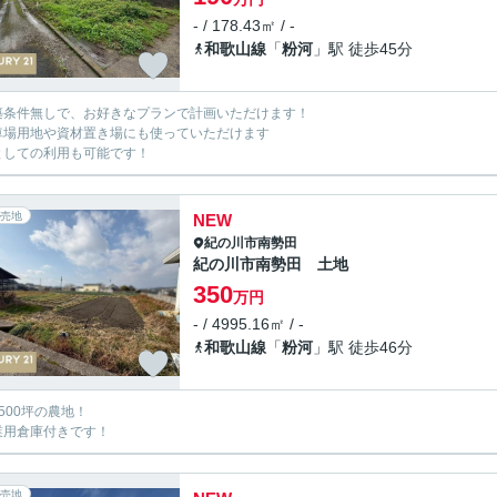
- / 178.43㎡ / -
和歌山線
「
粉河
」駅 徒歩45分
築条件無しで、お好きなプランで計画いただけます！
車場用地や資材置き場にも使っていただけます
としての利用も可能です！
売地
NEW
紀の川市
南勢田
紀の川市南勢田 土地
350
万円
- / 4995.16㎡ / -
和歌山線
「
粉河
」駅 徒歩46分
1500坪の農地！
業用倉庫付きです！
売地