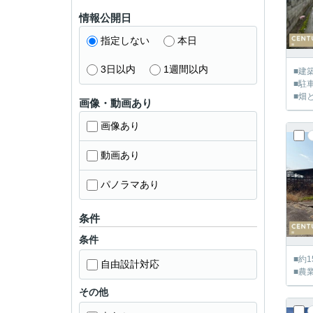
情報公開日
指定しない
本日
3日以内
1週間以内
■建
■駐
■畑
画像・動画あり
画像あり
動画あり
パノラマあり
条件
条件
■約
自由設計対応
■農
その他