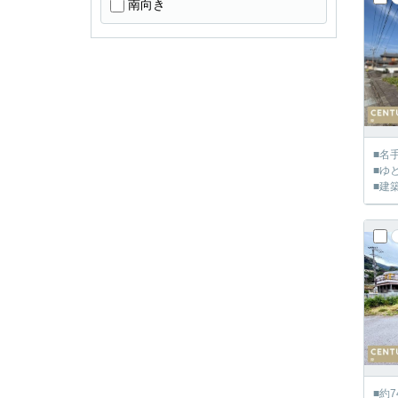
南向き
■名
■ゆ
■建
■約