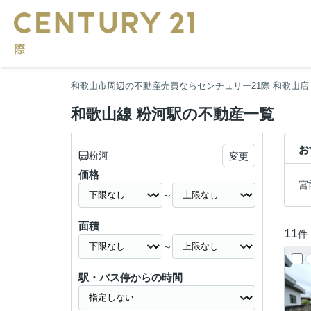
和歌山市周辺の不動産売買ならセンチュリー21際 和歌山店
和歌山線 粉河駅の不動産一覧
お
粉河
変更
価格
宮
～
面積
11
件
～
駅・バス停からの時間