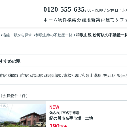
0120-555-635
9:00～19:00 / 定休日：水
ホーム
物件検索
分譲地
新築戸建て
リフ
和歌山線 粉河駅の不動産一
沿線・駅から探す
和歌山線の不動産一覧
すすめの駅
前駅
/
和歌山市駅
/
岩出駅
/
和歌山駅
/
東松江駅
/
和歌山港駅
/
黒江駅
/
紀三
（会員物件 4件）
売地
NEW
紀の川市
名手市場
紀の川市名手市場 土地
190
万円