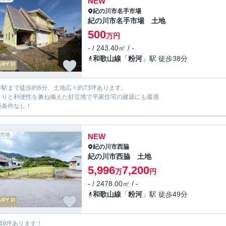
NEW
紀の川市
名手市場
紀の川市名手市場 土地
500
万円
- / 243.40㎡ / -
和歌山線
「
粉河
」駅 徒歩38分
手駅まで徒歩約6分、土地広々約73坪あります。
とりと利便性を兼ね備えた好立地で平家住宅の建築にも最適
築条件なし！
売地
NEW
紀の川市
西脇
紀の川市西脇 土地
5,996
7,200
万
円
- / 2478.00㎡ / -
和歌山線
「
粉河
」駅 徒歩49分
749坪あります！