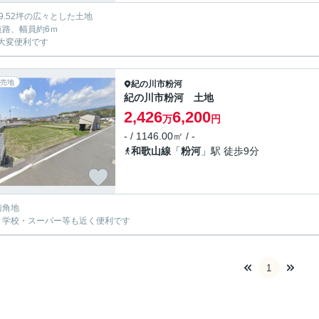
19.52坪の広々とした土地
道路、幅員約6ｍ
大変便利です
売地
紀の川市
粉河
紀の川市粉河 土地
2,426
6,200
万
円
- / 1146.00㎡ / -
和歌山線
「
粉河
」駅 徒歩9分
南角地
・学校・スーパー等も近く便利です
1