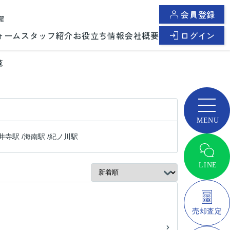
会員登録
曜
ォーム
スタッフ紹介
お役立ち情報
会社概要
ログイン
覧
井寺駅
/
海南駅
/
紀ノ川駅