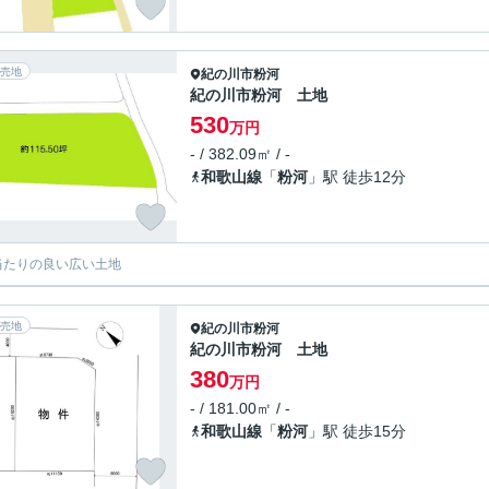
売地
紀の川市
粉河
紀の川市粉河 土地
530
万円
- / 382.09㎡ / -
和歌山線
「
粉河
」駅 徒歩12分
当たりの良い広い土地
売地
紀の川市
粉河
紀の川市粉河 土地
380
万円
- / 181.00㎡ / -
和歌山線
「
粉河
」駅 徒歩15分