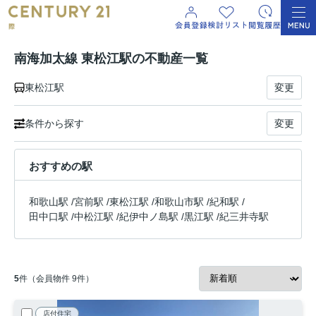
南海加太線 東松江駅の不動産一覧
東松江駅
変更
条件から探す
変更
おすすめの駅
和歌山駅
/
宮前駅
/
東松江駅
/
和歌山市駅
/
紀和駅
/
田中口駅
/
中松江駅
/
紀伊中ノ島駅
/
黒江駅
/
紀三井寺駅
5
件（会員物件 9件）
店付住宅