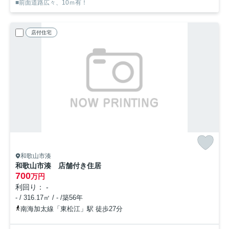
■前面道路広々、10ｍ有！
店付住宅
和歌山市湊
和歌山市湊 店舗付き住居
700
万円
利回り： -
- / 316.17㎡ / - /築56年
南海加太線「東松江」駅 徒歩27分