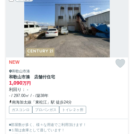
NEW
和歌山市湊
和歌山市湊 店舗付住宅
1,090
万円
利回り： -
- / 297.00㎡ / - /築38年
南海加太線「東松江」駅 徒歩24分
ガスコンロ
プロパンガス
トイレ２ヶ所
■部屋数が多く、様々な用途でご利用頂けます！
■１階は倉庫として適しています！