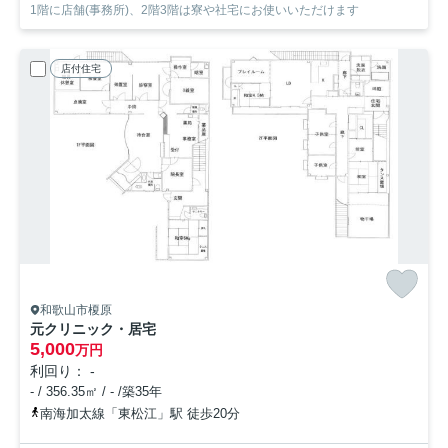
1階に店舗(事務所)、2階3階は寮や社宅にお使いいただけます
店付住宅
和歌山市榎原
元クリニック・居宅
5,000
万円
利回り： -
- / 356.35㎡ / - /築35年
南海加太線「東松江」駅 徒歩20分