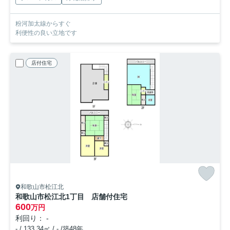
粉河加太線からすぐ
利便性の良い立地です
店付住宅
和歌山市松江北
和歌山市松江北1丁目 店舗付住宅
600
万円
利回り： -
- / 133.34㎡ / - /築48年