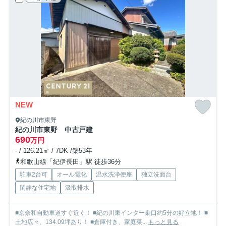
NEW
紀の川市東野
紀の川市東野 中古戸建
690
万円
- / 126.21㎡ / 7DK /築53年
和歌山線「紀伊長田」駅 徒歩36分
駐車2台可
オール電化
温水洗浄便座
独立洗面台
閑静な住宅地
汲取排水
■京奈和自動車道すぐ近く！ ■紀の川東インター乗口約5分の好立地！ ■
土地広々、134.09坪あり！ ■倉庫付き、家庭菜...
もっと見る