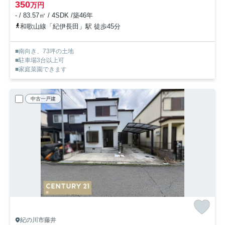
350
万円
- / 83.57㎡ / 4SDK /築46年
和歌山線「紀伊長田」駅 徒歩45分
■南向き、73坪の土地
■駐車場3台以上可
■家庭菜園できます
中古一戸建
紀の川市藤井