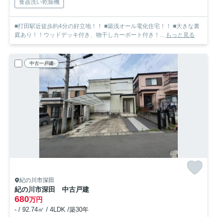
食器洗い乾燥機
■打田駅近徒歩約4分の好立地！！ ■築浅オール電化住宅！！ ■大きな裏
庭あり！！ウッドデッキ付き、物干しカーポート付き！...
もっと見る
中古一戸建
紀の川市深田
紀の川市深田 中古戸建
680
万円
- / 92.74㎡ / 4LDK /築30年