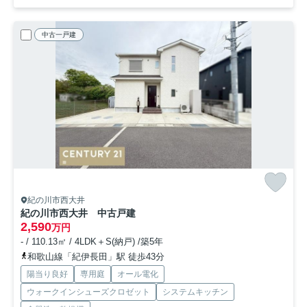
中古一戸建
紀の川市西大井
紀の川市西大井 中古戸建
2,590
万円
- / 110.13㎡ / 4LDK＋S(納戸) /築5年
和歌山線「紀伊長田」駅 徒歩43分
陽当り良好
専用庭
オール電化
ウォークインシューズクロゼット
システムキッチン