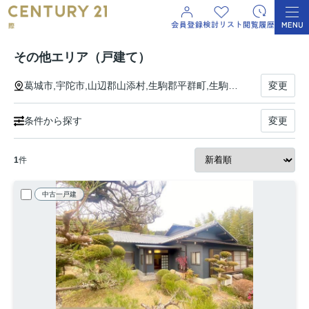
その他エリア（戸建て）
葛城市,宇陀市,山辺郡山添村,生駒郡平群町,生駒郡三郷町,生駒郡斑鳩町,生駒郡安堵町,磯城郡川西町,磯城郡三宅町,磯城郡田原本町,宇陀郡曽爾村,宇陀郡御杖村,高市郡高取町,高市郡明日香村,北葛城郡上牧町,北葛城郡王寺町,奈良市,大和高田市,大和郡山市,天理市,橿原市,桜井市,五條市,御所市,生駒市,香芝市,北葛城郡広陵町,北葛城郡河合町,吉野郡吉野町,吉野郡大淀町,吉野郡下市町,吉野郡黒滝村,吉野郡天川村,吉野郡野迫川村,吉野郡十津川村,吉野郡下北山村,吉野郡上北山村,吉野郡川上村,吉野郡東吉野村,津市,四日市市,三重郡菰野町,松阪市,桑名市,鈴鹿市,名張市,尾鷲市,亀山市,三重郡朝日町,三重郡川越町,鳥羽市,熊野市,いなべ市,志摩市,伊賀市,桑名郡木曽岬町,員弁郡東員町,多気郡多気町,多気郡明和町,多気郡大台町,度会郡玉城町,度会郡度会町,伊勢市,度会郡大紀町,度会郡南伊勢町,北牟婁郡紀北町,南牟婁郡御浜町,南牟婁郡紀宝町
変更
条件から探す
変更
1
件
中古一戸建