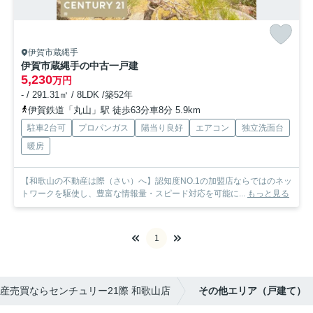
伊賀市蔵縄手
伊賀市蔵縄手の中古一戸建
5,230
万円
- / 291.31㎡ / 8LDK /築52年
伊賀鉄道「丸山」駅 徒歩63分車8分 5.9km
駐車2台可
プロパンガス
陽当り良好
エアコン
独立洗面台
暖房
【和歌山の不動産は際（さい）へ】認知度NO.1の加盟店ならではのネッ
トワークを駆使し、豊富な情報量・スピード対応を可能に...
もっと見る
1
産売買ならセンチュリー21際 和歌山店
その他エリア（戸建て）