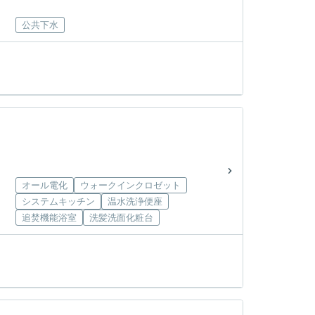
公共下水
オール電化
ウォークインクロゼット
システムキッチン
温水洗浄便座
追焚機能浴室
洗髪洗面化粧台