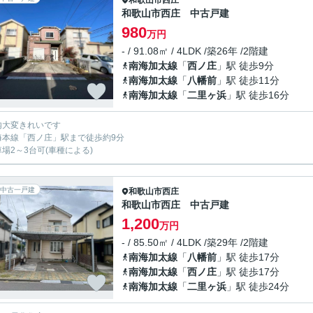
和歌山市
西庄
和歌山市西庄 中古戸建
980
万円
- / 91.08㎡ / 4LDK /築26年 /2階建
南海加太線
「
西ノ庄
」駅 徒歩9分
南海加太線
「
八幡前
」駅 徒歩11分
南海加太線
「
二里ヶ浜
」駅 徒歩16分
内大変きれいです
海本線「西ノ庄」駅まで徒歩約9分
車場2～3台可(車種による)
中古一戸建
和歌山市
西庄
和歌山市西庄 中古戸建
1,200
万円
- / 85.50㎡ / 4LDK /築29年 /2階建
南海加太線
「
八幡前
」駅 徒歩17分
南海加太線
「
西ノ庄
」駅 徒歩17分
南海加太線
「
二里ヶ浜
」駅 徒歩24分