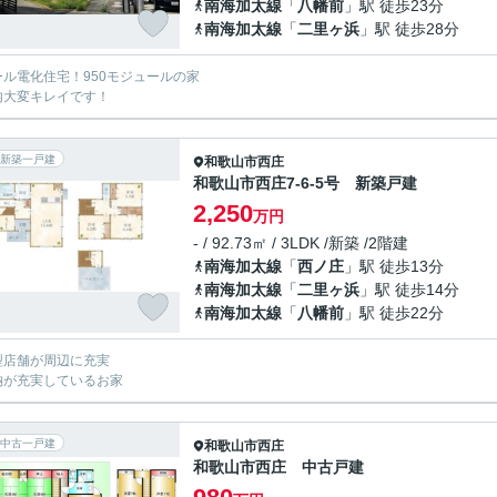
南海加太線
「
八幡前
」駅 徒歩23分
南海加太線
「
二里ヶ浜
」駅 徒歩28分
ール電化住宅！950モジュールの家
内大変キレイです！
新築一戸建
和歌山市
西庄
和歌山市西庄7-6-5号 新築戸建
2,250
万円
- / 92.73㎡ / 3LDK /新築 /2階建
南海加太線
「
西ノ庄
」駅 徒歩13分
南海加太線
「
二里ヶ浜
」駅 徒歩14分
南海加太線
「
八幡前
」駅 徒歩22分
型店舗が周辺に充実
納が充実しているお家
中古一戸建
和歌山市
西庄
和歌山市西庄 中古戸建