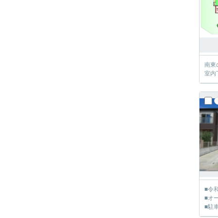
南
室内
■令
■オ
■駐