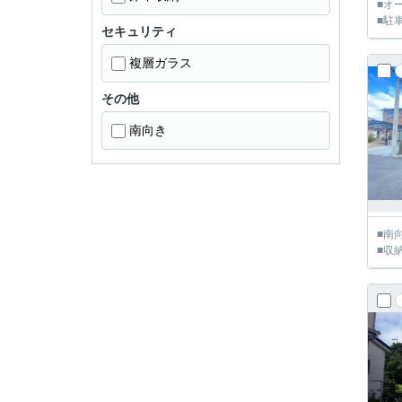
■オ
■駐
セキュリティ
複層ガラス
その他
南向き
■南
■収