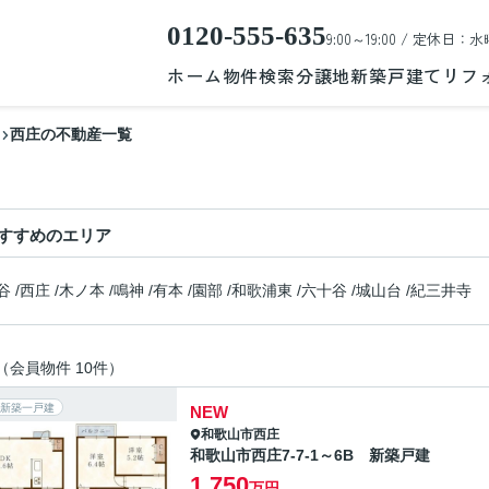
0120-555-635
9:00～19:00 / 定休日：水
ホーム
物件検索
分譲地
新築戸建て
リフ
西庄の不動産一覧
すすめのエリア
谷
/
西庄
/
木ノ本
/
鳴神
/
有本
/
園部
/
和歌浦東
/
六十谷
/
城山台
/
紀三井寺
（会員物件 10件）
新築一戸建
NEW
和歌山市
西庄
和歌山市西庄7-7-1～6B 新築戸建
1,750
万円