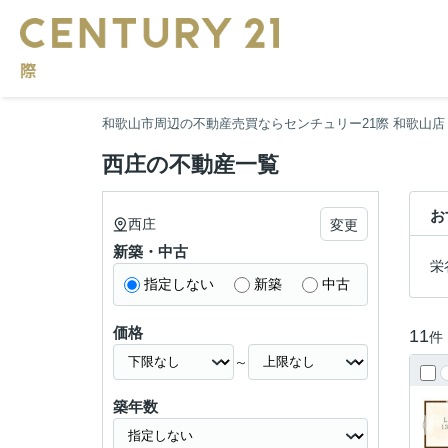
和歌山市周辺の不動産売買ならセンチュリー21際 和歌山店
西庄の不動産一覧
お
西庄
変更
新築・中古
栄
指定しない
新築
中古
価格
11
件
～
築年数