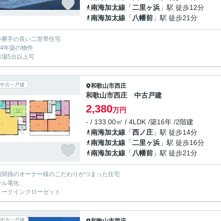
南海加太線
「
二里ヶ浜
」駅 徒歩12分
南海加太線
「
八幡前
」駅 徒歩21分
い勝手の良い二世帯住宅
024年築の物件
車場5台以上可
中古一戸建
和歌山市
西庄
和歌山市西庄 中古戸建
2,380
万円
- / 133.00㎡ / 4LDK /築16年 /2階建
南海加太線
「
西ノ庄
」駅 徒歩14分
南海加太線
「
二里ヶ浜
」駅 徒歩16分
南海加太線
「
八幡前
」駅 徒歩21分
築関係のオーナー様のこだわりがつまった住宅
ール電化
ォークインクローゼット
中古一戸建