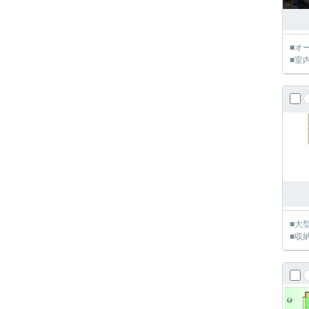
■オ
■室
■大
■収