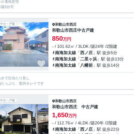
ール電化住宅
車場3台可
中古一戸建
和歌山市
西庄
和歌山市西庄中古戸建
850
万円
- / 101.62㎡ / 3LDK /築24年 /2階建
南海加太線
「
西ノ庄
」駅 徒歩5分
南海加太線
「
二里ヶ浜
」駅 徒歩13分
南海加太線
「
八幡前
」駅 徒歩14分
向きで日当たり良し
納たっぷり、室内キレイです
中古一戸建
和歌山市
西庄
和歌山市西庄 中古戸建
1,650
万円
- / 112.76㎡ / 4LDK /築20年 /2階建
南海加太線
「
西ノ庄
」駅 徒歩22分