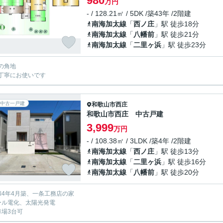
980
万円
- / 128.21㎡ / 5DK /築43年 /2階建
南海加太線
「
西ノ庄
」駅 徒歩18分
南海加太線
「
八幡前
」駅 徒歩21分
南海加太線
「
二里ヶ浜
」駅 徒歩23分
東の角地
丁寧にお使いです
中古一戸建
和歌山市
西庄
和歌山市西庄 中古戸建
3,999
万円
- / 108.38㎡ / 3LDK /築4年 /2階建
南海加太線
「
西ノ庄
」駅 徒歩13分
南海加太線
「
二里ヶ浜
」駅 徒歩16分
南海加太線
「
八幡前
」駅 徒歩20分
和4年4月築、一条工務店の家
ール電化、太陽光発電
車場3台可