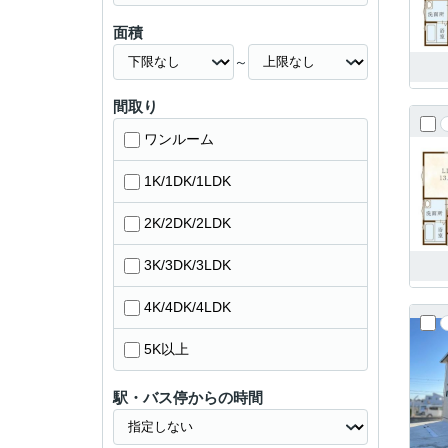
面積
～
間取り
ワンルーム
1K/1DK/1LDK
2K/2DK/2LDK
3K/3DK/3LDK
4K/4DK/4LDK
5K以上
駅・バス停からの時間