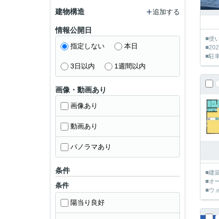
建物構造
追加する
情報公開日
■使
指定しない
本日
■2
■駐
3日以内
1週間以内
画像・動画あり
画像あり
動画あり
パノラマあり
条件
■建
■オ
条件
■ウ
陽当り良好