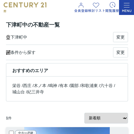
下津町中の不動産一覧
下津町中
変更
条件から探す
変更
おすすめのエリア
栄谷
/
西庄
/
木ノ本
/
鳴神
/
有本
/
園部
/
和歌浦東
/
六十谷
/
城山台
/
紀三井寺
1
件
中古一戸建