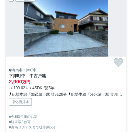
海南市下津町中
下津町中 中古戸建
2,900
万円
- / 100.02㎡ / 4SDK /築5年
紀勢本線「加茂郷」駅 徒歩20分
紀勢本線「冷水浦」駅 徒歩46分
浄化槽排水
■令和3年築のお家
■駐車場3台可
■海南サクアスまで徒歩約5分