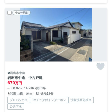
中古一戸建
岩出市中迫
岩出市中迫 中古戸建
670
万円
- / 68.82㎡ / 4SDK /築61年
和歌山線「岩出」駅 徒歩18分
プロパンガス
TVモニタ付インターホン
洗髪洗面化粧台
公共下水