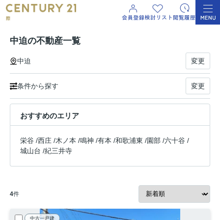
中迫の不動産一覧
中迫
変更
条件から探す
変更
おすすめのエリア
栄谷
/
西庄
/
木ノ本
/
鳴神
/
有本
/
和歌浦東
/
園部
/
六十谷
/
城山台
/
紀三井寺
4
件
中古一戸建