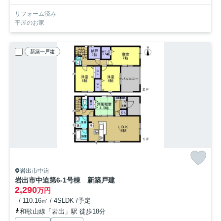
リフォーム済み
平屋のお家
新築一戸建
岩出市中迫
岩出市中迫第6-1号棟 新築戸建
2,290
万円
- / 110.16㎡ / 4SLDK /予定
和歌山線「岩出」駅 徒歩18分