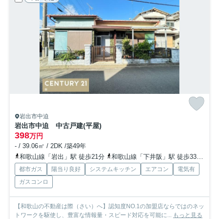
岩出市中迫
岩出市中迫 中古戸建(平屋)
398
万円
- / 39.06㎡ / 2DK /築49年
和歌山線「岩出」駅 徒歩21分
和歌山線「下井阪」駅 徒歩33分
和
都市ガス
陽当り良好
システムキッチン
エアコン
電気有
ガスコンロ
【和歌山の不動産は際（さい）へ】認知度NO.1の加盟店ならではのネッ
トワークを駆使し、豊富な情報量・スピード対応を可能に...
もっと見る