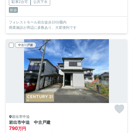
駐車2台可
公共下水
新築
フォレストモール岩出徒歩10分圏内
商業施設が周辺に多数あり、大変便利です
中古一戸建
岩出市中迫
岩出市中迫 中古戸建
790
万円