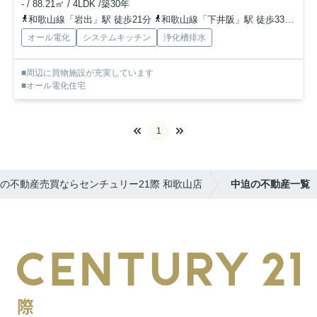
- / 88.21㎡ / 4LDK /築30年
和歌山線「岩出」駅 徒歩21分
和歌山線「下井阪」駅 徒歩33分
和
オール電化
システムキッチン
浄化槽排水
■周辺に買物施設が充実しています
■オール電化住宅
1
の不動産売買ならセンチュリー21際 和歌山店
中迫の不動産一覧