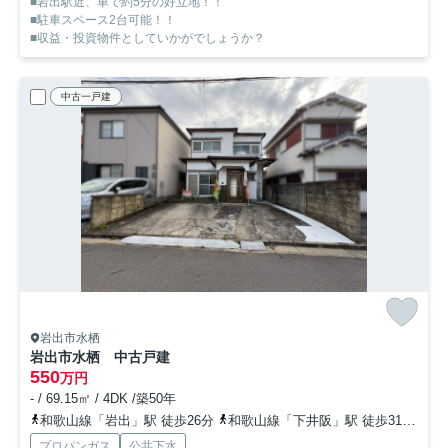
■岩出駅近、車で約5分の好立地！！
■駐車スペース2台可能！！
■収益・投資物件としていかがでしょうか？
中古一戸建
岩出市水栖
岩出市水栖 中古戸建
550
万円
- / 69.15㎡ / 4DK /築50年
和歌山線「岩出」駅 徒歩26分
和歌山線「下井阪」駅 徒歩31分
和
プロパンガス
公共下水