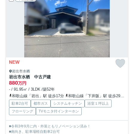
NEW
岩出市水栖
岩出市水栖 中古戸建
880
万円
- / 91.95㎡ / 3LDK /築52年
和歌山線「岩出」駅 徒歩17分
和歌山線「下井阪」駅 徒歩29分
和
駐車2台可
都市ガス
システムキッチン
浴室１坪以上
フローリング
TVモニタ付インターホン
■令和3年9月に内・外装ともリノベーション済み！
■南向き、駐車場軽自動車2台可