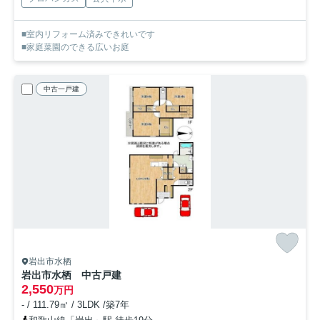
■室内リフォーム済みできれいです
■家庭菜園のできる広いお庭
中古一戸建
岩出市水栖
岩出市水栖 中古戸建
2,550
万円
- / 111.79㎡ / 3LDK /築7年