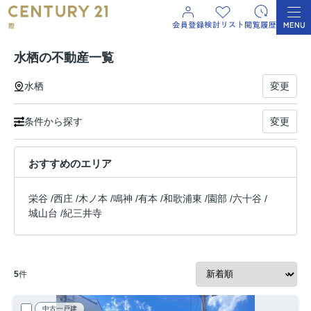
水栖の不動産一覧
水栖
変更
条件から探す
変更
おすすめのエリア
栄谷
/
西庄
/
木ノ本
/
鳴神
/
有本
/
和歌浦東
/
園部
/
六十谷
/
城山台
/
紀三井寺
5
件
中古一戸建