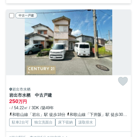
中古一戸建
岩出市水栖
岩出市水栖 中古戸建
250
万円
- / 54.22㎡ / 3DK /築49年
和歌山線「岩出」駅 徒歩18分
和歌山線「下井阪」駅 徒歩30分
和
駐車2台可
独立洗面台
床下収納
汲取排水