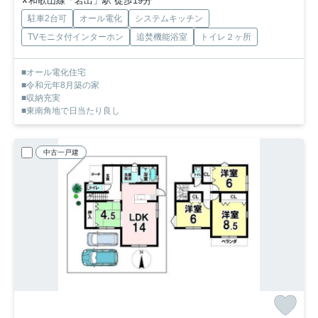
和歌山線「岩出」駅 徒歩19分
駐車2台可
オール電化
システムキッチン
TVモニタ付インターホン
追焚機能浴室
トイレ２ヶ所
■オール電化住宅
■令和元年8月築の家
■収納充実
■東南角地で日当たり良し
中古一戸建