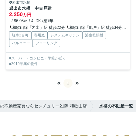
岩出市水栖
岩出市水栖 中古戸建
2,250
万円
- / 96.05㎡ / 4LDK /築7年
和歌山線「岩出」駅 徒歩22分
和歌山線「船戸」駅 徒歩34分
和歌
駐車2台可
専用庭
システムキッチン
浴室乾燥機
バルコニー
フローリング
■スーパー・コンビニ・学校が近く
■2019年築の物件
1
の不動産売買ならセンチュリー21際 和歌山店
水栖の不動産一覧