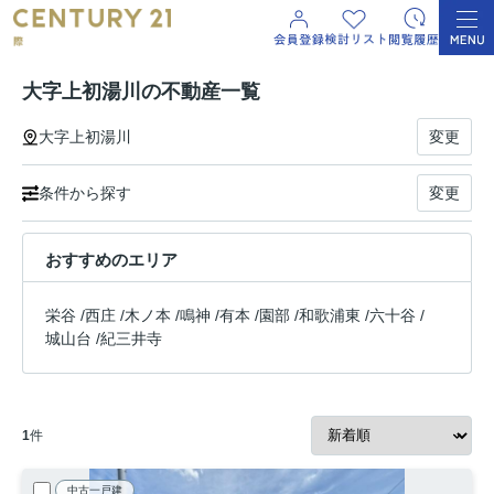
大字上初湯川の不動産一覧
大字上初湯川
変更
条件から探す
変更
おすすめのエリア
栄谷
/
西庄
/
木ノ本
/
鳴神
/
有本
/
園部
/
和歌浦東
/
六十谷
/
城山台
/
紀三井寺
1
件
中古一戸建