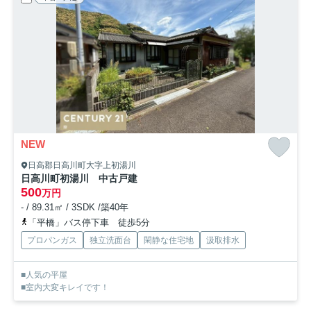
NEW
日高郡日高川町大字上初湯川
日高川町初湯川 中古戸建
500
万円
- / 89.31㎡ / 3SDK /築40年
「平橋」バス停下車 徒歩5分
プロパンガス
独立洗面台
閑静な住宅地
汲取排水
■人気の平屋
■室内大変キレイです！