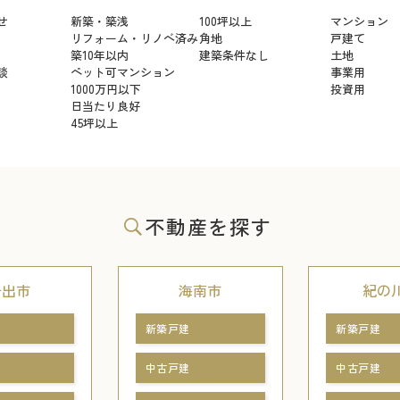
せ
新築・築浅
100坪以上
マンション
リフォーム・リノベ済み
角地
戸建て
築10年以内
建築条件なし
土地
談
ペット可マンション
事業用
1000万円以下
投資用
日当たり良好
45坪以上
不動産を探す
岩出市
海南市
紀の
新築戸建
新築戸建
中古戸建
中古戸建