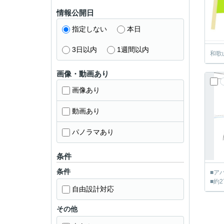
情報公開日
指定しない
本日
3日以内
1週間以内
和歌
画像・動画あり
画像あり
動画あり
パノラマあり
条件
条件
■ア
■約2
自由設計対応
その他