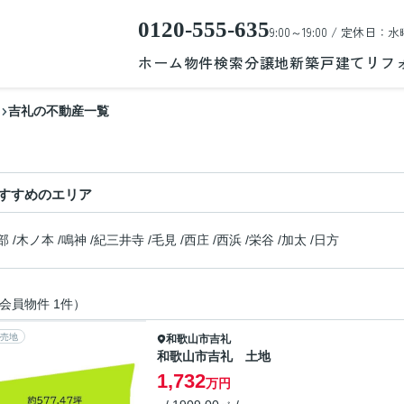
0120-555-635
9:00～19:00 / 定休日：水
ホーム
物件検索
分譲地
新築戸建て
リフ
吉礼の不動産一覧
すすめのエリア
部
/
木ノ本
/
鳴神
/
紀三井寺
/
毛見
/
西庄
/
西浜
/
栄谷
/
加太
/
日方
会員物件 1件）
売地
和歌山市
吉礼
和歌山市吉礼 土地
1,732
万円