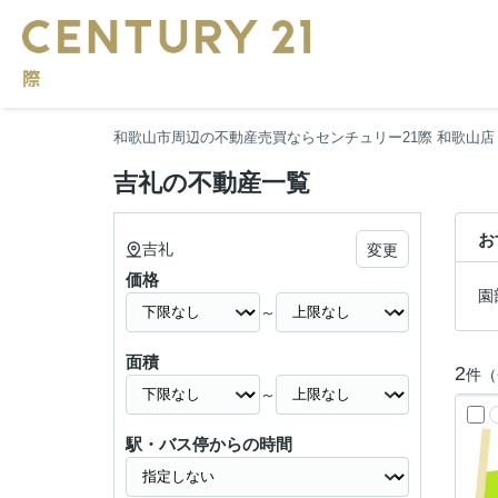
和歌山市周辺の不動産売買ならセンチュリー21際 和歌山店
吉礼の不動産一覧
お
吉礼
変更
価格
園
～
面積
2
件（
～
駅・バス停からの時間