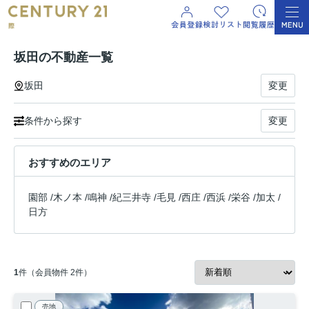
坂田の不動産一覧
坂田
変更
条件から探す
変更
おすすめのエリア
園部
/
木ノ本
/
鳴神
/
紀三井寺
/
毛見
/
西庄
/
西浜
/
栄谷
/
加太
/
日方
1
件（会員物件 2件）
売地