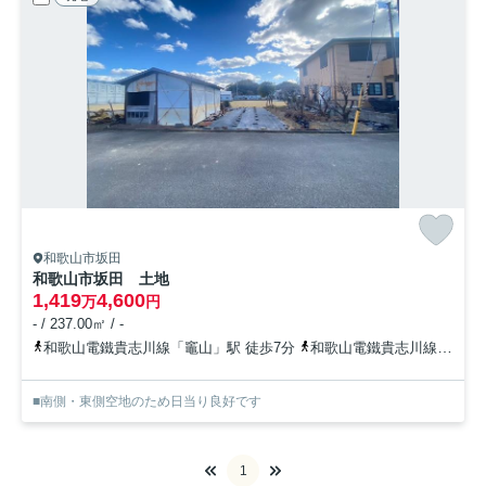
和歌山市坂田
和歌山市坂田 土地
1,419
4,600
万
円
- / 237.00㎡ / -
和歌山電鐵貴志川線「竈山」駅 徒歩7分
和歌山電鐵貴志川線「神前」駅 徒歩13分
■南側・東側空地のため日当り良好です
1