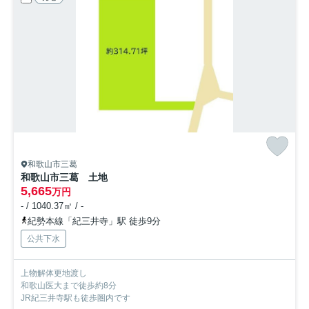
和歌山市三葛
和歌山市三葛 土地
5,665
万円
- / 1040.37㎡ / -
紀勢本線「紀三井寺」駅 徒歩9分
公共下水
上物解体更地渡し
和歌山医大まで徒歩約8分
JR紀三井寺駅も徒歩圏内です