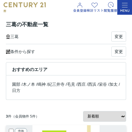
三葛の不動産一覧
三葛
変更
条件から探す
変更
おすすめのエリア
園部
/
木ノ本
/
鳴神
/
紀三井寺
/
毛見
/
西庄
/
西浜
/
栄谷
/
加太
/
日方
3
件（会員物件 5件）
売地