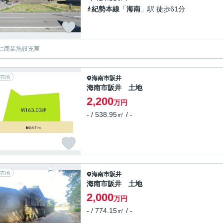
紀勢本線
「
海南
」駅 徒歩61分
に商業施設充実
売地
海南市
阪井
海南市阪井 土地
2,200
万円
- / 538.95㎡ / -
売地
海南市
阪井
海南市阪井 土地
2,000
万円
- / 774.15㎡ / -