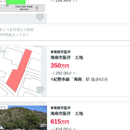
- / 154.48㎡ / -
きにつき日当たり良好
370号線入ってすぐ
売地
海南市
阪井
海南市阪井 土地
350
万円
- / 292.00㎡ / -
紀勢本線
「
海南
」駅 徒歩62分
売地
海南市
阪井
海南市阪井 土地
615
万円
- / 424.00㎡ / -