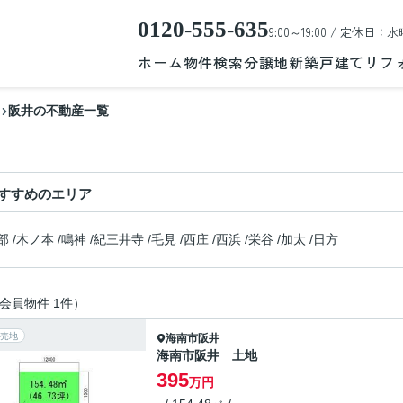
0120-555-635
9:00～19:00 / 定休日：水
ホーム
物件検索
分譲地
新築戸建て
リフ
阪井の不動産一覧
すすめのエリア
部
/
木ノ本
/
鳴神
/
紀三井寺
/
毛見
/
西庄
/
西浜
/
栄谷
/
加太
/
日方
会員物件 1件）
売地
海南市
阪井
海南市阪井 土地
395
万円