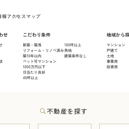
情報
アクセスマップ
わせ
こだわり条件
地域から
せ
新築・築浅
100坪以上
マンション
リフォーム・リノベ済み
角地
戸建て
築10年以内
建築条件なし
土地
談
ペット可マンション
事業用
1000万円以下
投資用
日当たり良好
45坪以上
不動産を探す