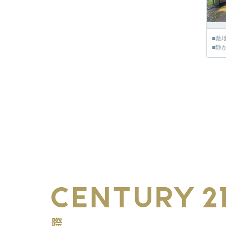
■敷
■静