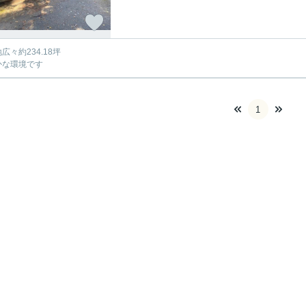
地広々約234.18坪
かな環境です
1