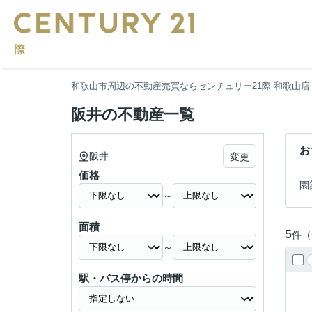
和歌山市周辺の不動産売買ならセンチュリー21際 和歌山店
阪井の不動産一覧
お
阪井
変更
価格
園
～
面積
5
件（
～
駅・バス停からの時間